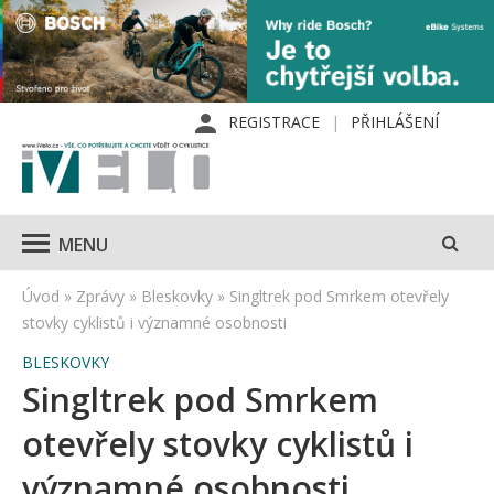
REGISTRACE
PŘIHLÁŠENÍ
MENU
Úvod
»
Zprávy
»
Bleskovky
»
Singltrek pod Smrkem otevřely
stovky cyklistů i významné osobnosti
BLESKOVKY
Singltrek pod Smrkem
otevřely stovky cyklistů i
významné osobnosti