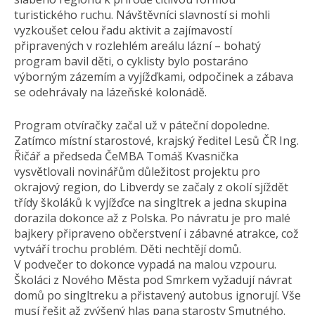
turistického ruchu. Návštěvníci slavností si mohli
vyzkoušet celou řadu aktivit a zajímavostí
připravených v rozlehlém areálu lázní – bohatý
program bavil děti, o cyklisty bylo postaráno
výborným zázemím a vyjížďkami, odpočinek a zábava
se odehrávaly na lázeňské kolonádě.
Program otvíračky začal už v páteční dopoledne.
Zatímco místní starostové, krajský ředitel Lesů ČR Ing.
Řičář a předseda ČeMBA Tomáš Kvasnička
vysvětlovali novinářům důležitost projektu pro
okrajový region, do Libverdy se začaly z okolí sjíždět
třídy školáků k vyjížďce na singltrek a jedna skupina
dorazila dokonce až z Polska. Po návratu je pro malé
bajkery připraveno občerstvení i zábavné atrakce, což
vytváří trochu problém. Děti nechtějí domů.
V podvečer to dokonce vypadá na malou vzpouru.
Školáci z Nového Města pod Smrkem vyžadují návrat
domů po singltreku a přistavený autobus ignorují. Vše
musí řešit až zvýšený hlas pana starosty Smutného.