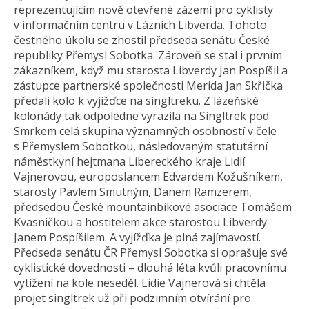
reprezentujícím nově otevřené zázemí pro cyklisty
v informačním centru v Lázních Libverda. Tohoto
čestného úkolu se zhostil předseda senátu České
republiky Přemysl Sobotka. Zároveň se stal i prvním
zákazníkem, když mu starosta Libverdy Jan Pospíšil a
zástupce partnerské společnosti Merida Jan Skřička
předali kolo k vyjížďce na singltreku. Z lázeňské
kolonády tak odpoledne vyrazila na Singltrek pod
Smrkem celá skupina významných osobností v čele
s Přemyslem Sobotkou, následovaným statutární
náměstkyní hejtmana Libereckého kraje Lidií
Vajnerovou, europoslancem Edvardem Kožušníkem,
starosty Pavlem Smutným, Danem Ramzerem,
předsedou České mountainbikové asociace Tomášem
Kvasničkou a hostitelem akce starostou Libverdy
Janem Pospíšilem. A vyjížďka je plná zajímavostí.
Předseda senátu ČR Přemysl Sobotka si oprašuje své
cyklistické dovednosti – dlouhá léta kvůli pracovnímu
vytížení na kole neseděl. Lidie Vajnerová si chtěla
projet singltrek už při podzimním otvírání pro