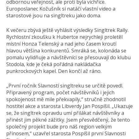
odbornou veřejnost, ale proti byla vichřice.
Europoslanec Kožušník si natáčí vlastní video a
starostové jsou na singltreku jako doma.
K večeru zbývá ještě vyhlásit výsledky Singltrek Rally.
Rychlostní zkoušku k Hubertce nejrychleji proletěl
místní Honza Telenský a nad jeho časem kroutí
hlavou většina konkurentů. Smráká se, kolonáda se
pomalu vylidňuje a návštěvníci se přesouvají do klubu
Stodola, kde je čeká pořádná nakládačka
punkrockových kapel. Den končí až ráno.
„První ročník Slavností singltreku se určitě povedl.
Připravený program, počet návštěvníků i jejich
spokojenost mě mile překvapily,“ stručně zhodnotil
hostitel akce a starosta Libverdy Jan Pospíšil. „Ukazuje
se, že singltrek opravdu umí přilákat návštěvníky a
přinést jim pěkné zážitky. Jsem přesvědčený, že tento
společný projekt bude pro náš region velkým
přínosem,“ uzavřel starosta Pospíšil první Slavnosti