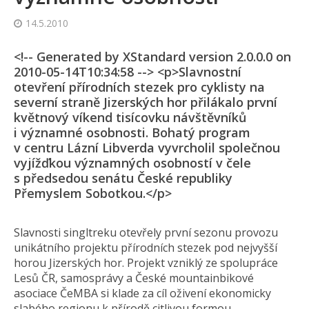
14.5.2010
<!-- Generated by XStandard version 2.0.0.0 on
2010-05-14T10:34:58 --> <p>Slavnostní
otevření přírodních stezek pro cyklisty na
severní straně Jizerských hor přilákalo první
květnový víkend tisícovku návštěvníků
i významné osobnosti. Bohatý program
v centru Lázní Libverda vyvrcholil společnou
vyjížďkou významných osobností v čele
s předsedou senátu České republiky
Přemyslem Sobotkou.</p>
Slavnosti singltreku otevřely první sezonu provozu
unikátního projektu přírodních stezek pod nejvyšší
horou Jizerských hor. Projekt vzniklý ze spolupráce
Lesů ČR, samosprávy a České mountainbikové
asociace ČeMBA si klade za cíl oživení ekonomicky
slabého regionu k přírodě citlivou formou