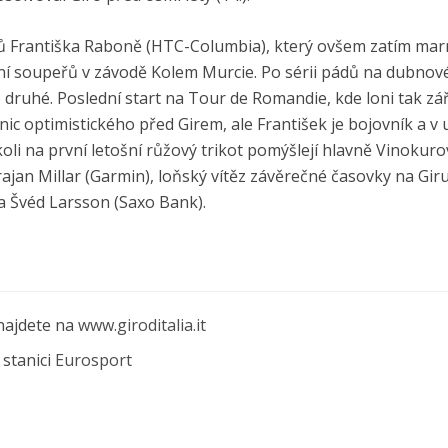
ílů Františka Raboně (HTC-Columbia), který ovšem zatím mar
ání soupeřů v závodě Kolem Murcie. Po sérii pádů na dubno
druhé. Poslední start na Tour de Romandie, kde loni tak zář
ic optimistického před Girem, ale František je bojovník a v u
i na první letošní růžový trikot pomýšlejí hlavně Vinokuro
rajan Millar (Garmin), loňský vítěz závěrečné časovky na Giru
ta Švéd Larsson (Saxo Bank).
 najdete na
www.giroditalia.it
 stanici
Eurosport