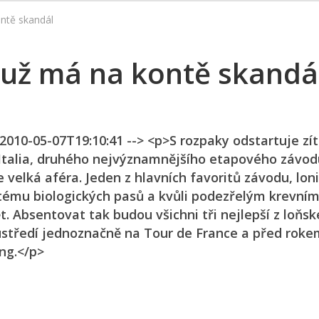
ontě skandál
a už má na kontě skandá
 2010-05-07T19:10:41 --> <p>S rozpaky odstartuje zít
Italia, druhého nejvýznamnějšího etapového závod
e velká aféra. Jeden z hlavních favoritů závodu, lon
systému biologických pasů a kvůli podezřelým krevní
 Absentovat tak budou všichni tři nejlepší z loňs
oustředí jednoznačně na Tour de France a před rok
ing.</p>