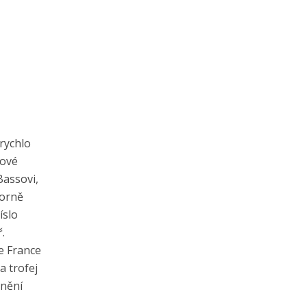
arychlo
kové
Bassovi,
borně
íslo
.
de France
a trofej
enění