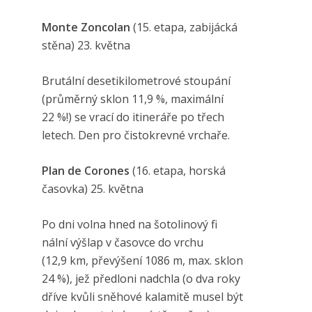
Monte Zoncolan
(15. etapa, zabijácká
stěna)
23. května
Brutální desetikilometrové stoupání
(průměrný sklon 11,9 %, maximální
22 %!) se vrací do itineráře po třech
letech. Den pro čistokrevné vrchaře.
Plan de Corones
(16. etapa, horská
časovka)
25. května
Po dni volna hned na šotolinový fi
nální výšlap v časovce do vrchu
(12,9 km, převýšení 1086 m, max. sklon
24 %), jež předloni nadchla (o dva roky
dříve kvůli sněhové kalamitě musel být