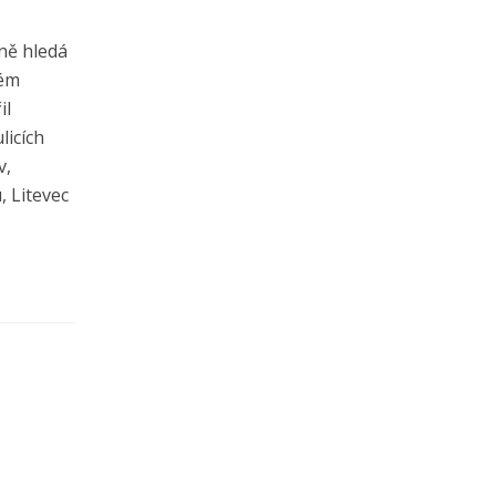
ně hledá
vém
il
licích
v,
, Litevec