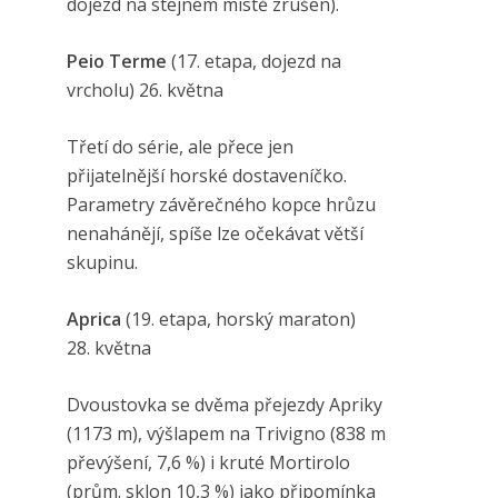
dojezd na stejném místě zrušen).
Peio Terme
(17. etapa, dojezd na
vrcholu)
26. května
Třetí do série, ale přece jen
přijatelnější horské dostaveníčko.
Parametry závěrečného kopce hrůzu
nenahánějí, spíše lze očekávat větší
skupinu.
Aprica
(19. etapa, horský maraton)
28. května
Dvoustovka se dvěma přejezdy Apriky
(1173 m), výšlapem na Trivigno (838 m
převýšení, 7,6 %) i kruté Mortirolo
(prům. sklon 10,3 %) jako připomínka