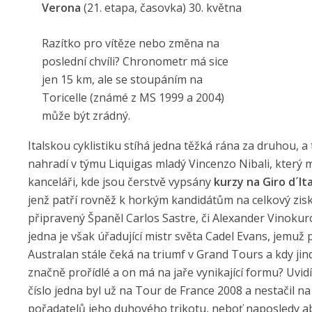
Verona
(21. etapa, časovka)
30. května
Razítko pro vítěze nebo změna na
poslední chvíli? Chronometr má sice
jen 15 km, ale se stoupáním na
Toricelle (známé z MS 1999 a 2004)
může být zrádný.
Italskou cyklistiku stíhá jedna těžká rána za druhou, a 
nahradí v týmu Liquigas mladý Vincenzo Nibali, který 
kanceláři, kde jsou čerstvě vypsány
kurzy na Giro d´Ita
jenž patří rovněž k horkým kandidátům na celkový zisk
připravený Španěl Carlos Sastre, či Alexander Vinokuro
jedna je však úřadující mistr světa Cadel Evans, jemuž
Australan stále čeká na triumf v Grand Tours a kdy jin
značně prořídlé a on má na jaře vynikající formu? Uvid
číslo jedna byl už na Tour de France 2008 a nestačil n
pořadatelů jeho duhového trikotu, neboť naposledy abs