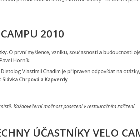
 CAMPU 2010
zky
. O první myšlence, vzniku, současnosti a budoucnosti oj
Pavel Horník.
.
Dietolog Vlastimil Chadim je připraven odpovídat na otázky
: Slávka Chrpová a Kapverdy
ístě. Každovečerní možnost posezení v restauračním zařízení
ŠECHNY ÚČASTNÍKY VELO C