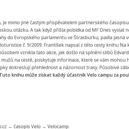
ta, je mimo jiné častým přispěvatelem partnerského časopisu
opskou otázku. A tak když přišla pobídka od MF Dnes vyslat 
hy do Evropského parlamentu ve Štrasburku, padla jasná v
loturistice č. 9/2009. František napsal z této cesty knihu Na 
ůsobem vznikla tato akce, jak došlo na splnění slibů Edvard
u mužů na cestě, poskytuje informace, které se vám mohou h
Mapky dokreslují přehlednost a názornost trasy. Působivé záb
Tuto knihu může získat každý účastník Velo campu za po
o.cz → časopis Velo → Velocamp.