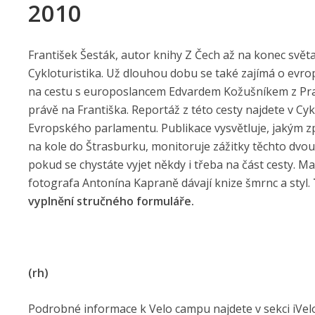
2010
František Šesták, autor knihy Z Čech až na konec svě
Cykloturistika. Už dlouhou dobu se také zajímá o evr
na cestu s europoslancem Edvardem Kožušníkem z Pra
právě na Františka. Reportáž z této cesty najdete v Cyk
Evropského parlamentu. Publikace vysvětluje, jakým zp
na kole do Štrasburku, monitoruje zážitky těchto dvo
pokud se chystáte vyjet někdy i třeba na část cesty. 
fotografa Antonína Kapraně dávají knize šmrnc a styl.
vyplnění stručného formuláře.
(rh)
Podrobné informace k Velo campu najdete v sekci iVel