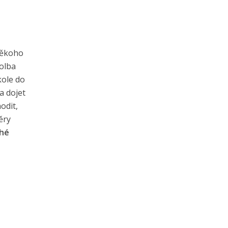
někoho
olba
kole do
a dojet
odit,
ěry
uhé