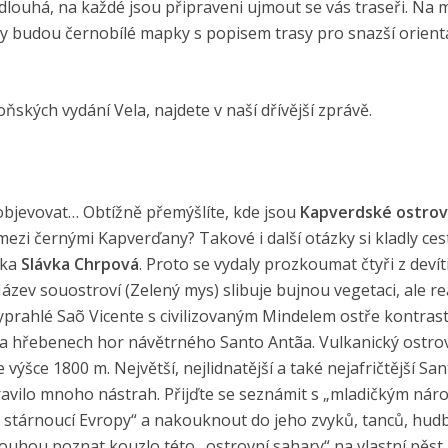
dlouhá, na každé jsou připraveni ujmout se vás traseři. Na 
y budou černobílé mapky s popisem trasy pro snazší orienta
loňských vydání Vela, najdete v naší dřívější zprávě.
objevovat… Obtížně přemýšlíte, kde jsou
Kapverdské ostro
zi černými Kapverďany? Takové i další otázky si kladly ces
ika
Slávka Chrpová
. Proto se vydaly prozkoumat čtyři z devít
ázev souostroví (Zelený mys) slibuje bujnou vegetaci, ale re
rahlé Saõ Vicente s civilizovaným Mindelem ostře kontrast
na hřebenech hor návětrného Santo Antãa. Vulkanický ostro
výšce 1800 m. Největší, nejlidnatější a také nejafričtější Sa
ipravilo mnoho nástrah. Přijďte se seznámit s „mladičkým ná
 a stárnoucí Evropy“ a nakouknout do jeho zvyků, tanců, hud
ouhou poznat kouzlo této „ostrovní sahary“ na vlastní pěst.