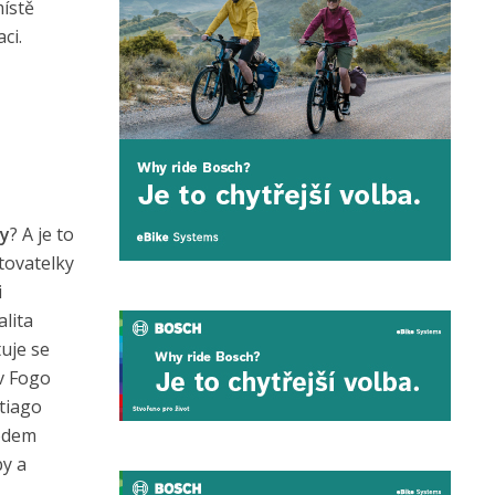
místě
ci.
vy
? A je to
tovatelky
i
alita
uje se
v Fogo
ntiago
rodem
by a