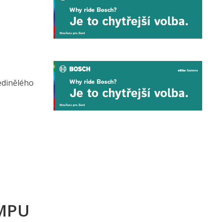
edinělého
,
AMPU