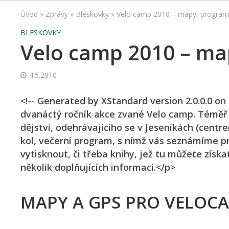
Úvod
»
Zprávy
»
Bleskovky
»
Velo camp 2010 – mapy, program 
BLESKOVKY
Velo camp 2010 – ma
4.5.2010
<!-- Generated by XStandard version 2.0.0.0 on 2
dvanáctý ročník akce zvané Velo camp. Téměř v
dějství, odehrávajícího se v Jeseníkách (centr
kol, večerní program, s nímž vás seznámíme p
vytisknout, či třeba knihy, jež tu můžete získ
několik doplňujících informací.</p>
MAPY A GPS PRO VELOCA