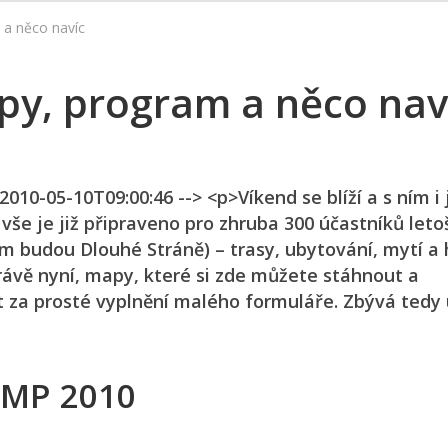
a něco navíc
py, program a něco nav
010-05-10T09:00:46 --> <p>Víkend se blíží a s ním i 
še je již připraveno pro zhruba 300 účastníků leto
em budou Dlouhé Stráně) – trasy, ubytování, mytí a 
rávě nyní, mapy, které si zde můžete stáhnout a
at za prosté vyplnění malého formuláře. Zbývá tedy
MP 2010