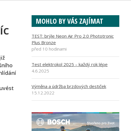
MOHLO BY VÁS ZAJÍMAT
íc
TEST: brýle Neon Air Pro 2.0 Phototronic
Plus Bronze
před 10 hodinami
již
Test elektrokol 2025 – každý rok lépe
šního
4.6.2025
hlídání
Výměna a údržba brzdových destiček
 uvést
15.12.2022