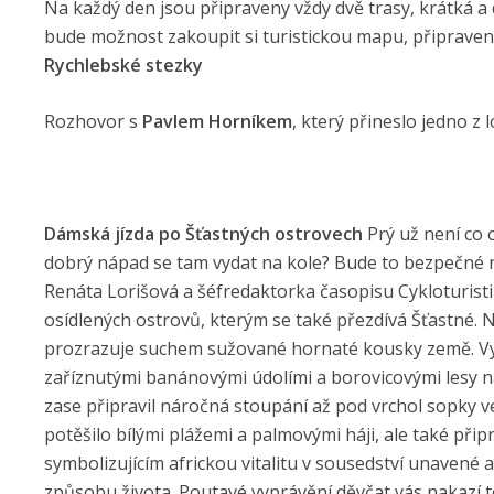
Na každý den jsou připraveny vždy dvě trasy, krátká a 
bude možnost zakoupit si turistickou mapu, připraven
Rychlebské stezky
Rozhovor s
Pavlem Horníkem
, který přineslo jedno z 
Dámská jízda po Šťastných ostrovech
Prý už není co 
dobrý nápad se tam vydat na kole? Bude to bezpečné me
Renáta Lorišová a šéfredaktorka časopisu Cykloturist
osídlených ostrovů, kterým se také přezdívá Šťastné. N
prozrazuje suchem sužované hornaté kousky země. Vyp
zaříznutými banánovými údolími a borovicovými lesy 
zase připravil náročná stoupání až pod vrchol sopky ve 
potěšilo bílými plážemi a palmovými háji, ale také př
symbolizujícím africkou vitalitu v sousedství unavené
způsobu života. Poutavé vyprávění děvčat vás nakazí t