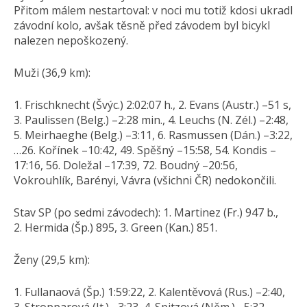
Přitom málem nestartoval: v noci mu totiž kdosi ukradl
závodní kolo, avšak těsně před závodem byl bicykl
nalezen nepoškozený.
Muži (36,9 km):
1. Frischknecht (Švýc.) 2:02:07 h., 2. Evans (Austr.) –51 s,
3. Paulissen (Belg.) –2:28 min., 4. Leuchs (N. Zél.) –2:48,
5. Meirhaeghe (Belg.) –3:11, 6. Rasmussen (Dán.) –3:22,
…26. Kořínek –10:42, 49. Spěšný –15:58, 54. Kondis –
17:16, 56. Doležal –17:39, 72. Boudný –20:56,
Vokrouhlík, Barényi, Vávra (všichni ČR) nedokončili.
Stav SP (po sedmi závodech): 1. Martinez (Fr.) 947 b.,
2. Hermida (Šp.) 895, 3. Green (Kan.) 851.
Ženy (29,5 km):
1. Fullanaová (Šp.) 1:59:22, 2. Kalentěvová (Rus.) –2:40,