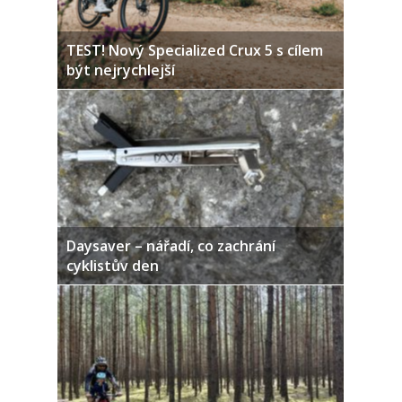
TEST! Nový Specialized Crux 5 s cílem
být nejrychlejší
Daysaver – nářadí, co zachrání
cyklistův den