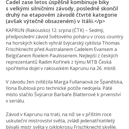
Cadel zase letos úspěšně kombinuje biky
s velkými silničními závody, posledně skončil
druhý na etapovém závodě čtvrté kategorie
(avšak výtečně obsazeném) v Itálii.</p>
KAPRUN (Rakousko) 12. srpna (ČTK) – Sedmý,
předposlední závod Světového poháru v cross country
na horských kolech vyhrál švýcarský cyklista Thomas
Frischknecht před Australanem Cadelem Evansem a
Belgičanem Roelem Paulissenem. Nejlepší z českých
reprezentantů Radim Kořínek z týmu MTB Česká
spořitelna dojel v rakouském Kaprunu na 26. místě.
V závodu žen zvítězila Marga Fullanaová ze Španělska,
Ilona Bublová pro technické potíže nedojela. Páté
místo stačilo Švýcarce Barbaře Blatterové k prvenství
v seriálu.
Závod v Kaprunu na trati, na níž se v příštím roce
uskuteční mistrovství světa, zvládl jedenatřicetiletý
bývalý mistr světa v cyklokrosu Frischknecht skvěle.