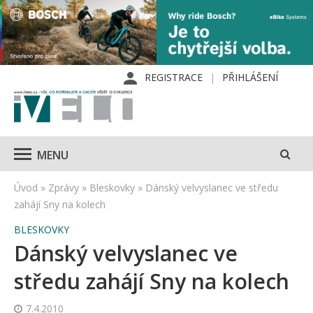
REGISTRACE
PŘIHLÁŠENÍ
MENU
Úvod
»
Zprávy
»
Bleskovky
»
Dánský velvyslanec ve středu
zahájí Sny na kolech
BLESKOVKY
Dánský velvyslanec ve
středu zahájí Sny na kolech
7.4.2010