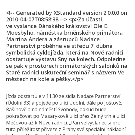
<!-- Generated by XStandard version 2.0.0.0 on
2010-04-07T08:58:38 --> <p>Za účasti
velvyslance Dánského království Ole E.
Moesbyho, náměstka brněnského primátora
Martina Andera a zástupců Nadace
Partnerství proběhne ve středu 7. dubna
symbolická cyklojízda, která na Nové radnici
odstartuje výstavu Sny na kolech. Odpoledne
se pak v prostorech primátorských salonků na
Staré radnici uskuteční seminář s názvem Ve
městech na kole a pěšky.</p>
Jízda odstartuje v 11.30 ze sídla Nadace Partnerství
(Údolní 33) a pojede po ulici Údolní, dále po Joštově,
Rašínově a na náměstí Svobody, odkud bude
pokračovat po Masarykově ulici přes Zelný trh a ulici
Mečovou až k Nové radnici. „Pan velvyslanec si pro
tuto příležitost přiveze z Prahy své speciální nákladní