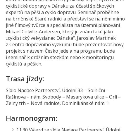
cyklistické dopravy v Dánsku za účasti špičkových
expertů na pěší a cyklo dopravu. Seminář proběhne
na brněnské Staré radnici a představí se na něm mimo
jiné filmový tvůrce a specialista na územní plánování
Mikael Colville-Andersen, který je znám také jako
„cyklistický velvyslanec Dánska“. Jaroslav Martinek
z Centra dopravního výzkumu bude prezentovat nový
projekt s názvem Česko jede a na programu bude
i seminář k drážním stezkám nebo k monitoringu
cyklistů a pěších.
Trasa jízdy:
Sídlo Nadace Partnerství, Údolní 33 – Solniční –
Rašínova – nám. Svobody – Masarykova ulice – Orlí –
Zelný trh – Nová radnice, Dominikánské nám. 1
Harmonogram:
11.30 Výjezd ze sídla Nadace Partnerství, Údolní