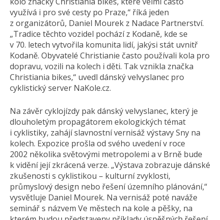
kolo značky Christiania bikes, které velmi často
využívá i pro své cesty po Praze,“ říká jeden
z organizátorů, Daniel Mourek z Nadace Partnerství.
„Tradice těchto vozidel pochází z Kodaně, kde se
v 70. letech vytvořila komunita lidí, jakýsi stát uvnitř
Kodaně. Obyvatelé Christianie často používali kola pro
dopravu, vozili na kolech i děti. Tak vznikla značka
Christiania bikes,“ uvedl dánský velvyslanec pro
cyklistický server NaKole.cz.
Na závěr cyklojízdy pak dánský velvyslanec, který je
dlouholetým propagátorem ekologických témat
i cyklistiky, zahájí slavnostní vernisáž výstavy Sny na
kolech. Expozice prošla od svého uvedení v roce
2002 několika světovými metropolemi a v Brně bude
k vidění její zkrácená verze. „Výstava zobrazuje dánské
zkušenosti s cyklistikou – kulturní zvyklosti,
průmyslový design nebo řešení územního plánování,“
vysvětluje Daniel Mourek. Na vernisáž poté naváže
seminář s názvem Ve městech na kole a pěšky, na
kterém budou představeny příklady úspěšných řešení