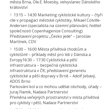
města Brna, Ole.E. Moesby, velvyslanec Dánského
království
13:15 – 14:30 Marketing cyklistické kultury – čtyři
cíle v propagaci městské cyklistiky, Mikael Colville-
Andersen (specialista na územní plánování, ředitel
společnosti Copenhagenize Consulting)
Představení projektu „Česko jede“ – Jaroslav
Martínek, CDV
15:00 – 16:00 Města přívětivá chodcům a
cyklistům! – příklady měst pro lidi z Dánska a
Evropy16:30 – 17:30 Cyklistická a pěší
infrastruktura – bezpečná cyklistická
infrastruktura v ČR, představení generelu
cyklistické a pěší dopravy v Brně – Adolf Jebavý,
ADOS Brno
Parkování kol a co mohou udělat obchody, úřady –
Juraj Flamik, Nadace Partnerství
Přeměna veřejných prostranství v místa přívětivá
pro cyklisty i pěší, Nadace Partnerství