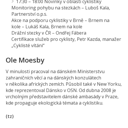
17:30 – 18:00 Novinky v oblasti cyklistiky
Monitoring pohybu na stezkách – Luboš Kala,
Partnerství o.p.s.
Akce na podporu cyklistiky v Brně – Brnem na
kole – Lukáš Kala, Brnem na kole
Drážní stezky v ČR – Ondřej Fábera
Certifikace služeb pro cyklisty, Petr Kazda, manažer
„Cyklisté vítáni“
Ole Moesby
V minulosti pracoval na dánském Ministerstvu
zahraničních věcí a na dánských konzulátech
v několika afrických zemích. Působil také v New Yorku,
kde reprezentoval Dánsko v OSN. Od dubna 2008 je
vrcholným představitelem dánské ambasády v Praze,
kde propaguje ekologická témata a cyklistiku.
(tz)