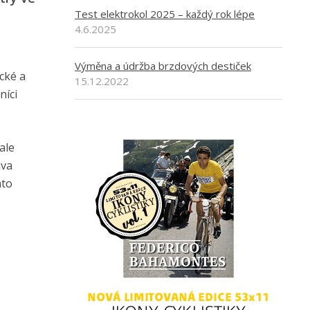
Test elektrokol 2025 – každý rok lépe
4.6.2025
Výměna a údržba brzdových destiček
ické a
15.12.2022
níci
ale
ava
hto