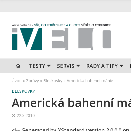
TESTY
SERVIS
RADY A TIPY
Úvod
»
Zprávy
»
Bleskovky
»
Americká bahenní mánie
BLESKOVKY
Americká bahenní m
22.3.2010
<!-- Generated by XStandard version 2.0.0.0 o