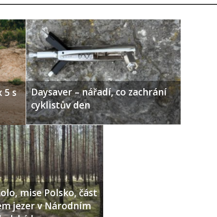
Daysaver – nářadí, co zachrání
 5 s
cyklistův den
olo, mise Polsko, část
lem jezer v Národním