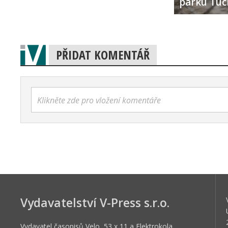
parku Tuc
PŘIDAT KOMENTÁŘ
Klikněte zde pro vložení komentáře
Vydavatelství V-Press s.r.o.
Vydavatel časopisů Velo, 53 x 11 a Elektrokola,