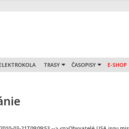
ELEKTROKOLA
TRASY
ČASOPISY
E-SHOP
ánie
n 2010-03-21T09:09:53 --> <p>Obyvatelé USA jsou mis