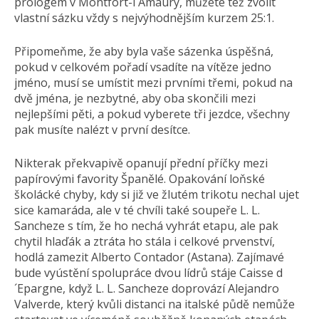
prologem v Montfort-l´Amaury, můžete též zvolit
vlastní sázku vždy s nejvýhodnějším kurzem 25:1.
Připomeňme, že aby byla vaše sázenka úspěšná,
pokud v celkovém pořadí vsadíte na vítěze jedno
jméno, musí se umístit mezi prvními třemi, pokud na
dvě jména, je nezbytné, aby oba skončili mezi
nejlepšími pěti, a pokud vyberete tři jezdce, všechny
pak musíte nalézt v první desítce.
Nikterak překvapivě opanují přední příčky mezi
papírovými favority Španělé. Opakování loňské
školácké chyby, kdy si již ve žlutém trikotu nechal ujet
sice kamaráda, ale v té chvíli také soupeře L. L.
Sancheze s tím, že ho nechá vyhrát etapu, ale pak
chytil hlaďák a ztráta ho stála i celkové prvenství,
hodlá zamezit Alberto Contador (Astana). Zajímavé
bude vyústění spolupráce dvou lídrů stáje Caisse d
´Epargne, když L. L. Sancheze doprovází Alejandro
Valverde, který kvůli distanci na italské půdě nemůže