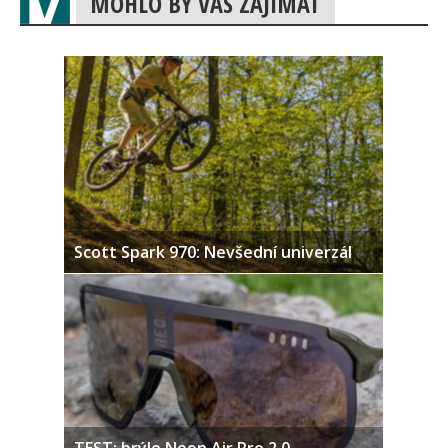
MOHLO BY VÁS ZAJÍMAT
Scott Spark 970: Nevšední univerzál