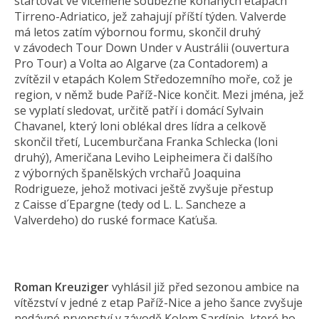
startovat ve víceméně souběžně konaných etapách
Tirreno-Adriatico, jež zahajují příští týden. Valverde
má letos zatím výbornou formu, skončil druhý
v závodech Tour Down Under v Austrálii (ouvertura
Pro Tour) a Volta ao Algarve (za Contadorem) a
zvítězil v etapách Kolem Středozemního moře, což je
region, v němž bude Paříž-Nice končit. Mezi jména, jež
se vyplatí sledovat, určitě patří i domácí Sylvain
Chavanel, který loni oblékal dres lídra a celkově
skončil třetí, Lucemburčana Franka Schlecka (loni
druhý), Američana Leviho Leipheimera či dalšího
z výborných španělských vrchařů Joaquina
Rodrigueze, jehož motivaci ještě zvyšuje přestup
z Caisse d´Epargne (tedy od L. L. Sancheze a
Valverdeho) do ruské formace Kaťuša.
Roman Kreuziger
vyhlásil již před sezonou ambice na
vítězství v jedné z etap Paříž-Nice a jeho šance zvyšuje
nedávné prvenství v závodě Kolem Sardínie, které ho