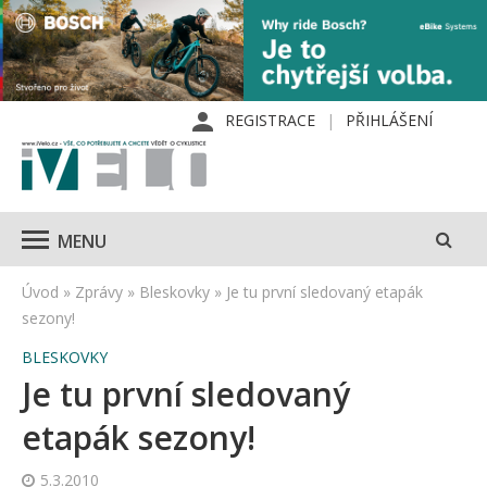
REGISTRACE
PŘIHLÁŠENÍ
MENU
Úvod
»
Zprávy
»
Bleskovky
»
Je tu první sledovaný etapák
sezony!
BLESKOVKY
Je tu první sledovaný
etapák sezony!
5.3.2010