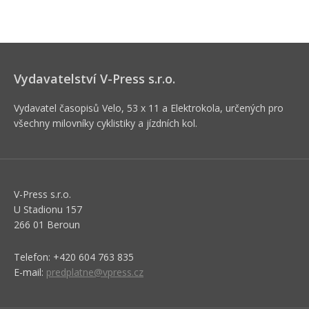
Vydavatelství V-Press s.r.o.
Vydavatel časopisů Velo, 53 x 11 a Elektrokola, určených pro
všechny milovníky cyklistiky a jízdních kol.
V-Press s.r.o.
U Stadionu 157
266 01 Beroun
Telefon: +420 604 763 835
E-mail:
predplatne@vpress.cz