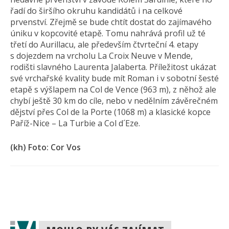
řadí do širšího okruhu kandidátů i na celkové
prvenství. Zřejmě se bude chtít dostat do zajímavého
úniku v kopcovité etapě. Tomu nahrává profil už té
třetí do Aurillacu, ale především čtvrteční 4. etapy
s dojezdem na vrcholu La Croix Neuve v Mende,
rodišti slavného Laurenta Jalaberta. Příležitost ukázat
své vrchařské kvality bude mít Roman i v sobotní šesté
etapě s výšlapem na Col de Vence (963 m), z něhož ale
chybí ještě 30 km do cíle, nebo v nedělním závěrečném
dějství přes Col de la Porte (1068 m) a klasické kopce
Paříž-Nice – La Turbie a Col d´Eze.
(kh) Foto: Cor Vos