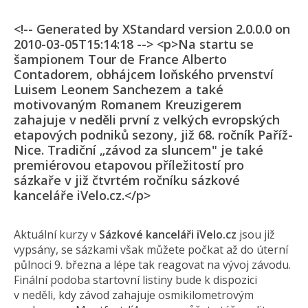
<!-- Generated by XStandard version 2.0.0.0 on
2010-03-05T15:14:18 --> <p>Na startu se
šampionem Tour de France Alberto
Contadorem, obhájcem loňského prvenství
Luisem Leonem Sanchezem a také
motivovaným Romanem Kreuzigerem
zahajuje v neděli první z velkých evropských
etapových podniků sezony, již 68. ročník Paříž-
Nice. Tradiční „závod za sluncem" je také
premiérovou etapovou příležitostí pro
sázkaře v již čtvrtém ročníku sázkové
kanceláře iVelo.cz.</p>
Aktuální kurzy v
Sázkové kanceláři iVelo.cz
jsou již
vypsány, se sázkami však můžete počkat až do úterní
půlnoci 9. března a lépe tak reagovat na vývoj závodu.
Finální podoba startovní listiny bude k dispozici
v neděli, kdy závod zahajuje osmikilometrovým