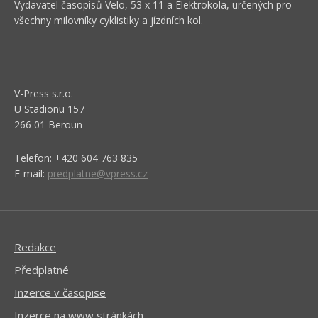
Vydavatel časopisů Velo, 53 x 11 a Elektrokola, určených pro
všechny milovníky cyklistiky a jízdních kol.
V-Press s.r.o.
U Stadionu 157
266 01 Beroun
Telefon: +420 604 763 835
E-mail:
predplatne@vpress.cz
Redakce
Předplatné
Inzerce v časopise
Inzerce na www stránkách