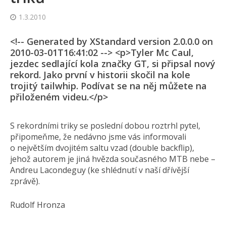
1.3.2010
<!-- Generated by XStandard version 2.0.0.0 on
2010-03-01T16:41:02 --> <p>Tyler Mc Caul,
jezdec sedlající kola značky GT, si připsal nový
rekord. Jako první v historii skočil na kole
trojitý tailwhip. Podívat se na něj můžete na
přiloženém videu.</p>
S rekordními triky se poslední dobou roztrhl pytel,
připomeňme, že nedávno jsme vás informovali
o největším dvojitém saltu vzad (double backflip),
jehož autorem je jiná hvězda současného MTB nebe –
Andreu Lacondeguy (ke shlédnutí v naší dřívější
zprávě).
Rudolf Hronza