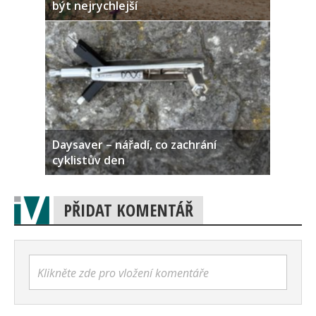
být nejrychlejší
Daysaver – nářadí, co zachrání
cyklistův den
PŘIDAT KOMENTÁŘ
Klikněte zde pro vložení komentáře