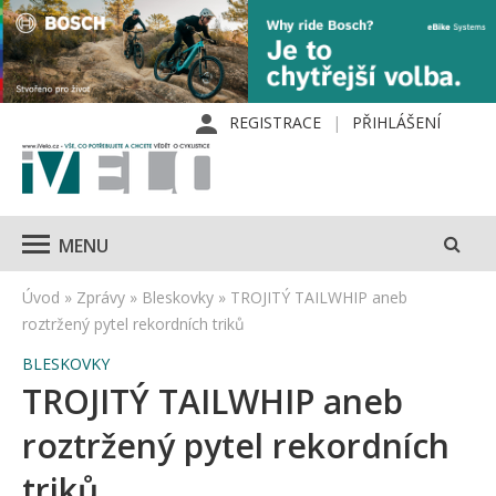
REGISTRACE
PŘIHLÁŠENÍ
MENU
Úvod
»
Zprávy
»
Bleskovky
»
TROJITÝ TAILWHIP aneb
roztržený pytel rekordních triků
BLESKOVKY
TROJITÝ TAILWHIP aneb
roztržený pytel rekordních
triků