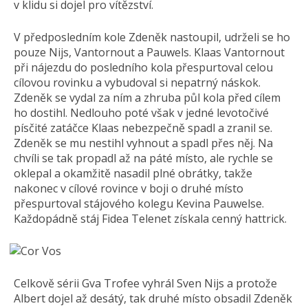
v klidu si dojel pro vítězství.
V předposledním kole Zdeněk nastoupil, udrželi se ho
pouze Nijs, Vantornout a Pauwels. Klaas Vantornout
při nájezdu do posledního kola přespurtoval celou
cílovou rovinku a vybudoval si nepatrný náskok.
Zdeněk se vydal za ním a zhruba půl kola před cílem
ho dostihl. Nedlouho poté však v jedné levotočivé
písčité zatáčce Klaas nebezpečně spadl a zranil se.
Zdeněk se mu nestihl vyhnout a spadl přes něj. Na
chvíli se tak propadl až na páté místo, ale rychle se
oklepal a okamžitě nasadil plné obrátky, takže
nakonec v cílové rovince v boji o druhé místo
přespurtoval stájového kolegu Kevina Pauwelse.
Každopádně stáj Fidea Telenet získala cenný hattrick.
Celkově sérii Gva Trofee vyhrál Sven Nijs a protože
Albert dojel až desátý, tak druhé místo obsadil Zdeněk