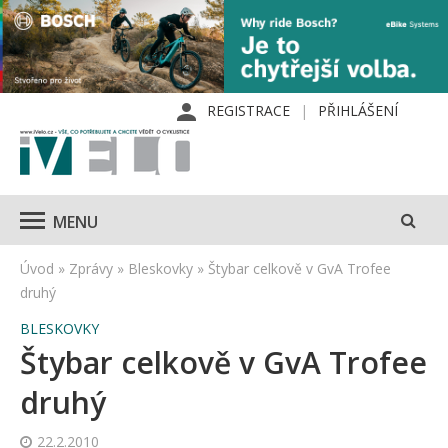
REGISTRACE
PŘIHLÁŠENÍ
MENU
Úvod
»
Zprávy
»
Bleskovky
»
Štybar celkově v GvA Trofee
druhý
BLESKOVKY
Štybar celkově v GvA Trofee
druhý
22.2.2010