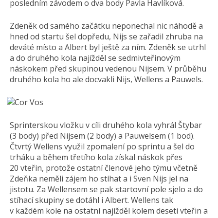
posledním závodem o dva body Pavla Havlíková.
Zdeněk od samého začátku neponechal nic náhodě a
hned od startu šel dopředu, Nijs se zařadil zhruba na
deváté místo a Albert byl ještě za ním. Zdeněk se utrhl
a do druhého kola najížděl se sedmivteřinovým
náskokem před skupinou vedenou Nijsem. V průběhu
druhého kola ho ale docvakli Nijs, Wellens a Pauwels.
Sprinterskou vložku v cíli druhého kola vyhrál Štybar
(3 body) před Nijsem (2 body) a Pauwelsem (1 bod).
Čtvrtý Wellens využil zpomalení po sprintu a šel do
trháku a během třetího kola získal náskok přes
20 vteřin, protože ostatní členové jeho týmu včetně
Zdeňka neměli zájem ho stíhat a i Sven Nijs jel na
jistotu. Za Wellensem se pak startovní pole sjelo a do
stíhací skupiny se dotáhl i Albert. Wellens tak
v každém kole na ostatní najížděl kolem deseti vteřin a