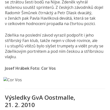
se ztrátou šesti bodů na Nijse. Zdeněk vyhrál
vloženou soutěž sprinterů. Z českých závodníků dojel
Radomír Šimůnek čtrnáctý a Petr Dlask dvacátý,
v ženách pak Pavla Havlíková devátá, která se tak
v celkovém hodnocení propadla na čtvrtou pozici.
Zdeňka na poslední závod vyrazil podpořit i jeho
stříbrský Fan klub, takže nejen v cílové rovince, ale
i u stupňů vítězů bylo slyšet trumpety a vidět pruty se
Zdeňkovým portrétem a pod ním českou a stříbrskou
vlajku.
Josef Hrábek Foto: Cor Vos
Výsledky GvA Oostmalle,
21. 2. 2010