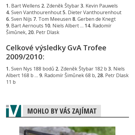
1.
Bart Wellens
2.
Zdeněk Štybar
3.
Kevin Pauwels
4.
Sven Vanthourenhout
5.
Dieter Vanthourenhout
6.
Sven Nijs
7.
Tom Meeusen
8.
Gerben de Knegt
9.
Bart Aernouts
10.
Niels Albert …
14.
Radomír
Šimůnek,
20.
Petr Dlask
Celkové výsledky GvA Trofee
2009/2010:
1.
Sven Nys 188 bodů
2.
Zdeněk Štybar 182 b
3.
Niels
Albert 168 b …
9.
Radomír Šimůnek 68 b,
28.
Petr Dlask
11 b
MOHLO BY VÁS ZAJÍMAT