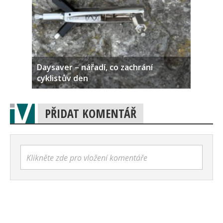
Daysaver – nářadí, co zachrání
cyklistův den
PŘIDAT KOMENTÁŘ
Klikněte zde pro vložení komentáře