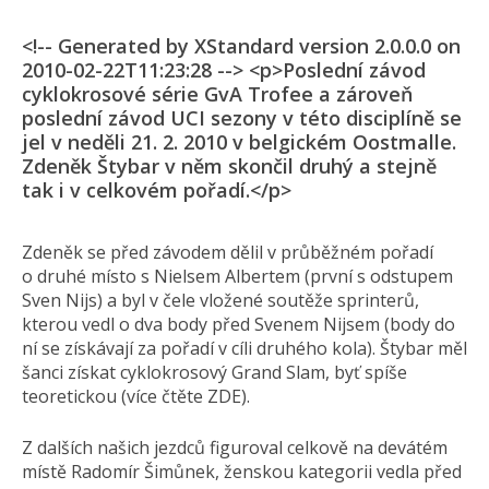
<!-- Generated by XStandard version 2.0.0.0 on
2010-02-22T11:23:28 --> <p>Poslední závod
cyklokrosové série GvA Trofee a zároveň
poslední závod UCI sezony v této disciplíně se
jel v neděli 21. 2. 2010 v belgickém Oostmalle.
Zdeněk Štybar v něm skončil druhý a stejně
tak i v celkovém pořadí.</p>
Zdeněk se před závodem dělil v průběžném pořadí
o druhé místo s Nielsem Albertem (první s odstupem
Sven Nijs) a byl v čele vložené soutěže sprinterů,
kterou vedl o dva body před Svenem Nijsem (body do
ní se získávají za pořadí v cíli druhého kola). Štybar měl
šanci získat cyklokrosový Grand Slam, byť spíše
teoretickou (více čtěte ZDE).
Z dalších našich jezdců figuroval celkově na devátém
místě Radomír Šimůnek, ženskou kategorii vedla před