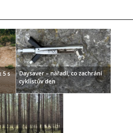
Daysaver – nářadí, co zachrání
 5 s
cyklistův den