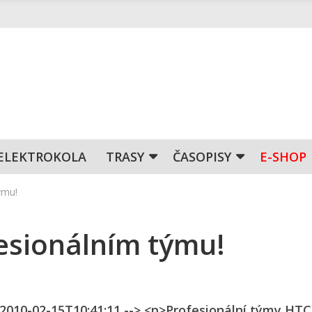
ELEKTROKOLA
TRASY
ČASOPISY
E-SHOP
ýmu!
fesionálním týmu!
n 2010-02-15T10:41:11 --> <p>Profesionální týmy HTC