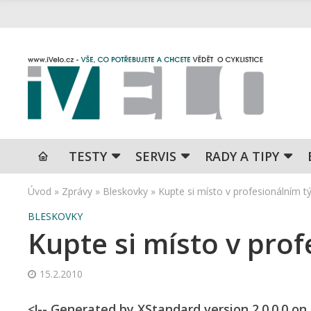
TESTY
SERVIS
RADY A TIPY
Úvod
»
Zprávy
»
Bleskovky
»
Kupte si místo v profesionálním t
BLESKOVKY
Kupte si místo v pro
15.2.2010
<!-- Generated by XStandard version 2.0.0.0 o