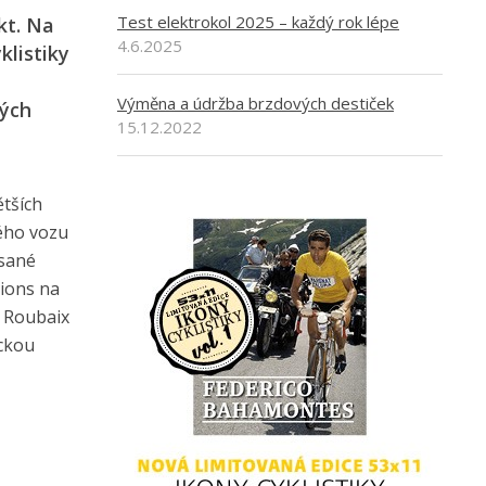
Test elektrokol 2025 – každý rok lépe
kt. Na
4.6.2025
klistiky
e
Výměna a údržba brzdových destiček
vých
15.12.2022
ětších
kého vozu
psané
tions na
u Roubaix
ickou