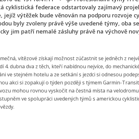
 cyklistická federace odstartovaly zajímavý proje
, jejíž výtěžek bude věnován na podporu rozvoje cy
dou byly zvoleny právě výše uvedené týmy, oba s
icky jim patří nemalé zásluhy právě na výchově no
jimečná, vítězové získají možnost zúčastnit se jedněch z nejv
 4. dubna dva z těch, kteří nabídnou nejvíce, do mechanic
i ve stejném hotelu a ze setkání s jezdci si odnesou pode
ou akci si zopakují o týden později s týmem Garmin-Transi
ho vozu mohou rovnou vyskočit na čestná místa na velodrom
ím stupněm ve spolupráci uvedených týmů s americkou cyklist
hvězdy.