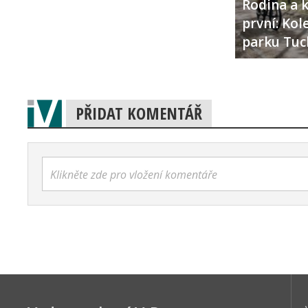
Rodina a k
první: Ko
parku Tuc
PŘIDAT KOMENTÁŘ
Klikněte zde pro vložení komentáře