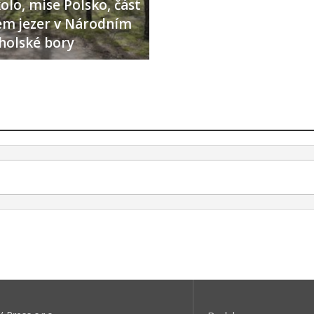
olo, mise Polsko, část
lem jezer v Národním
holské bory