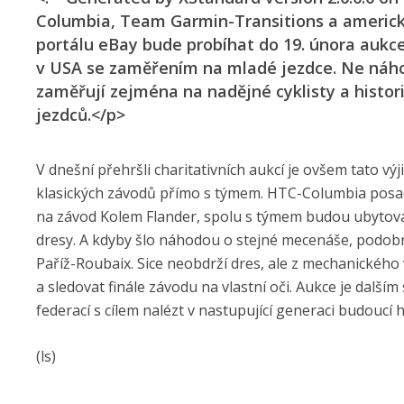
Columbia, Team Garmin-Transitions a americká
portálu eBay bude probíhat do 19. února aukce
v USA se zaměřením na mladé jezdce. Ne náho
zaměřují zejména na nadějné cyklisty a histor
jezdců.</p>
V dnešní přehršli charitativních aukcí je ovšem tato vý
klasických závodů přímo s týmem. HTC-Columbia posadí
na závod Kolem Flander, spolu s týmem budou ubytován
dresy. A kdyby šlo náhodou o stejné mecenáše, podobn
Paříž-Roubaix. Sice neobdrží dres, ale z mechanické
a sledovat finále závodu na vlastní oči. Aukce je dalš
federací s cílem nalézt v nastupující generaci budoucí 
(ls)