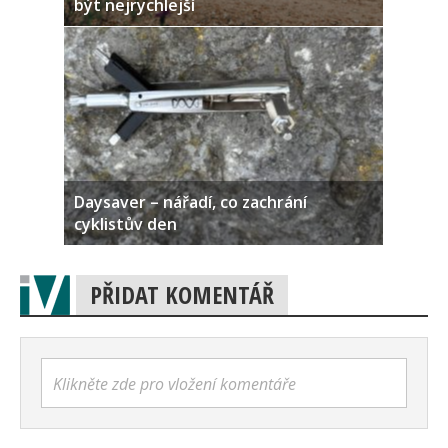
být nejrychlejší
Daysaver – nářadí, co zachrání
cyklistův den
PŘIDAT KOMENTÁŘ
Klikněte zde pro vložení komentáře