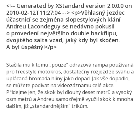
<!-- Generated by XStandard version 2.0.0.0 on
2010-02-12T11:27:04 --> <p>Věhlasný jezdec
účastnící se zejména slopestylových klání
Andreu Lacondeguy se nedávno pokusil
o provedení největšího double backflipu,
dvojitého salta vzad, jaký kdy byl skočen.
A byl úspěšný!</p>
Stačila mu k tomu „pouze“ odrazová rampa používaná
pro freestyle motokros, dostatečný rozjezd ze svahu a
uplácaná hromada hlíny jako dopad. Jak vše dopadlo,
se můžete podívat na videozáznamu celé akce.
Přidejme jen, že skok byl dlouhý deset metrů a vysoký
osm metrů a Andreu samozřejmě využil skok k mnoha
dalším, již „standardnějším“ trikům.