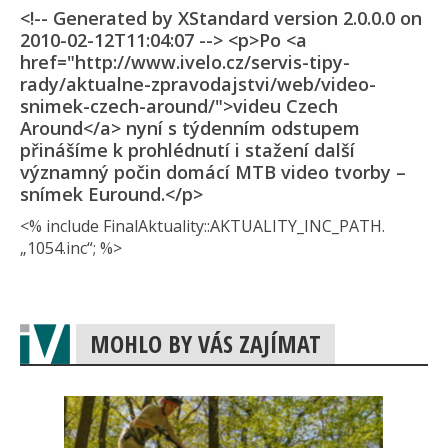
<!-- Generated by XStandard version 2.0.0.0 on
2010-02-12T11:04:07 --> <p>Po <a
href="http://www.ivelo.cz/servis-tipy-
rady/aktualne-zpravodajstvi/web/video-
snimek-czech-around/">videu Czech
Around</a> nyní s týdenním odstupem
přinášíme k prohlédnutí i stažení další
významný počin domácí MTB video tvorby –
snímek Euround.</p>
<% include FinalAktuality::AK­TUALITY_INC_PAT­H.
„1054.inc“; %>
MOHLO BY VÁS ZAJÍMAT