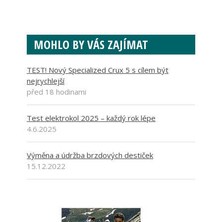
MOHLO BY VÁS ZAJÍMAT
TEST! Nový Specialized Crux 5 s cílem být
nejrychlejší
před 18 hodinami
Test elektrokol 2025 – každý rok lépe
4.6.2025
Výměna a údržba brzdových destiček
15.12.2022