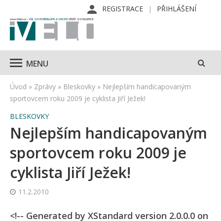
REGISTRACE
PŘIHLÁŠENÍ
MENU
Úvod
»
Zprávy
»
Bleskovky
»
Nejlepším handicapovaným
sportovcem roku 2009 je cyklista Jiří Ježek!
BLESKOVKY
Nejlepším handicapovaným
sportovcem roku 2009 je
cyklista Jiří Ježek!
11.2.2010
<!-- Generated by XStandard version 2.0.0.0 on