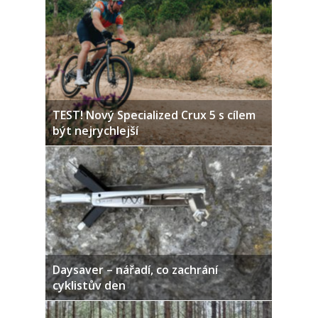
TEST! Nový Specialized Crux 5 s cílem
být nejrychlejší
Daysaver – nářadí, co zachrání
cyklistův den