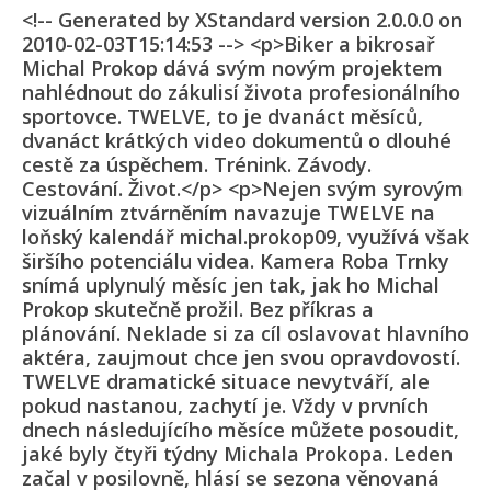
<!-- Generated by XStandard version 2.0.0.0 on
2010-02-03T15:14:53 --> <p>Biker a bikrosař
Michal Prokop dává svým novým projektem
nahlédnout do zákulisí života profesionálního
sportovce. TWELVE, to je dvanáct měsíců,
dvanáct krátkých video dokumentů o dlouhé
cestě za úspěchem. Trénink. Závody.
Cestování. Život.</p> <p>Nejen svým syrovým
vizuálním ztvárněním navazuje TWELVE na
loňský kalendář michal.prokop09, využívá však
širšího potenciálu videa. Kamera Roba Trnky
snímá uplynulý měsíc jen tak, jak ho Michal
Prokop skutečně prožil. Bez příkras a
plánování. Neklade si za cíl oslavovat hlavního
aktéra, zaujmout chce jen svou opravdovostí.
TWELVE dramatické situace nevytváří, ale
pokud nastanou, zachytí je. Vždy v prvních
dnech následujícího měsíce můžete posoudit,
jaké byly čtyři týdny Michala Prokopa. Leden
začal v posilovně, hlásí se sezona věnovaná