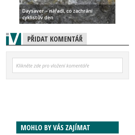
Daysaver – nářadí, co zachrání
cyklistův den
PŘIDAT KOMENTÁŘ
Klikněte zde pro vložení komentáře
MOHLO BY VÁS ZAJÍMAT