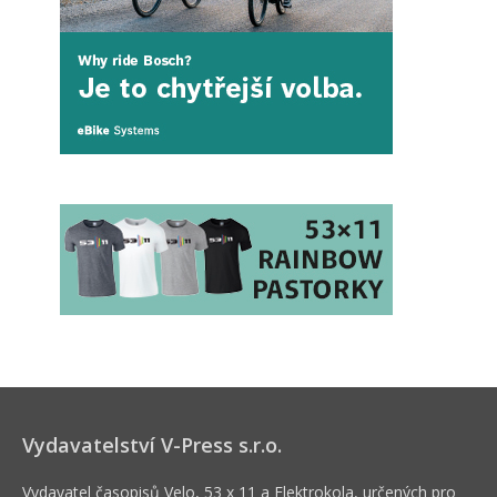
Vydavatelství V-Press s.r.o.
Vydavatel časopisů Velo, 53 x 11 a Elektrokola, určených pro