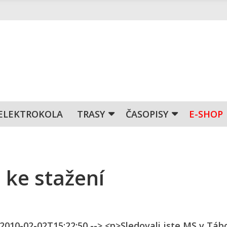
ELEKTROKOLA
TRASY
ČASOPISY
E-SHOP
 ke stažení
 2010-02-02T15:22:50 --> <p>Sledovali jste MS v Táb