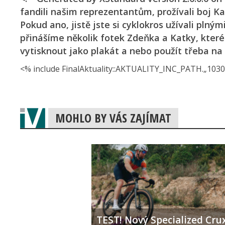
fandili našim reprezentantům, prožívali boj K
Pokud ano, jistě jste si cyklokros užívali pl
přinášíme několik fotek Zdeňka a Katky, které
vytisknout jako plakát a nebo použít třeba na
<% include FinalAktuality::AK­TUALITY_INC_PAT­H.„1030.
MOHLO BY VÁS ZAJÍMAT
TEST! Nový Specialized Crux