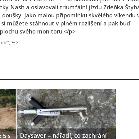
atky Nash a oslavovali triumfální jízdu Zdeňka Štyb
nými doušky. Jako malou připomínku skvělého víkendu
 si můžete stáhnout v plném rozlišení a pak buď
 plochu svého monitoru.</p>
inc“; %>
Daysaver – nářadí, co zachrání
 5 s