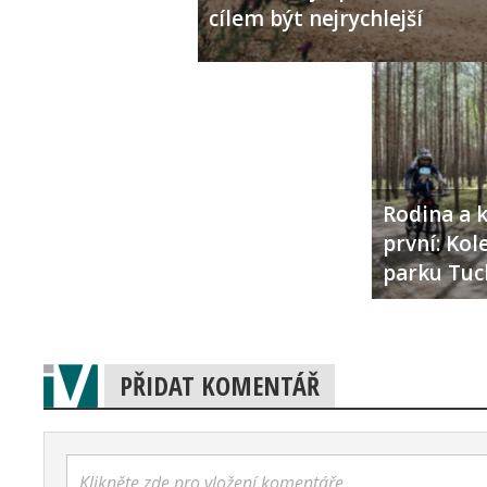
cílem být nejrychlejší
Rodina a k
první: Ko
parku Tuc
PŘIDAT KOMENTÁŘ
Klikněte zde pro vložení komentáře