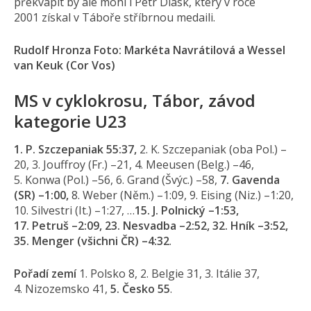
překvapit by ale mohl i Petr Dlask, který v roce
2001 získal v Táboře stříbrnou medaili.
Rudolf Hronza Foto: Markéta Navrátilová a Wessel
van Keuk (Cor Vos)
MS v cyklokrosu, Tábor, závod
kategorie U23
1. P. Szczepaniak 55:37,
2. K. Szczepaniak (oba Pol.) –
20, 3. Jouffroy (Fr.) –21, 4. Meeusen (Belg.) –46,
5. Konwa (Pol.) –56, 6. Grand (Švýc.) –58,
7. Gavenda
(SR) –1:00,
8. Weber (Něm.) –1:09, 9. Eising (Niz.) –1:20,
10. Silvestri (It.) –1:27, …
15. J. Polnický –1:53,
17. Petruš –2:09, 23. Nesvadba –2:52, 32. Hník –3:52,
35. Menger (všichni ČR) –4:32
.
Pořadí zemí
1. Polsko 8, 2. Belgie 31, 3. Itálie 37,
4. Nizozemsko 41,
5. Česko 55
.