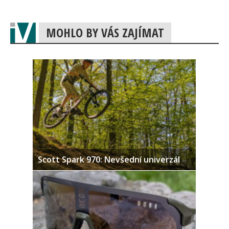
MOHLO BY VÁS ZAJÍMAT
Scott Spark 970: Nevšední univerzál