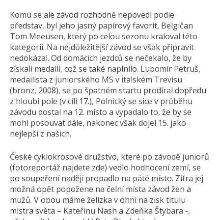
Komu se ale závod rozhodně nepovedl podle
představ, byl jeho jasný papírový favorit, Belgičan
Tom Meeusen, který po celou sezonu kraloval této
kategorii. Na nejdůležitější závod se však připravit
nedokázal. Od domácích jezdců se nečekalo, že by
získali medaili, což se také naplnilo. Lubomír Petruš,
medailista z juniorského MS v italském Trevisu
(bronz, 2008), se po špatném startu prodíral dopředu
z hloubi pole (v cíli 17.), Polnický se sice v průběhu
závodu dostal na 12. místo a vypadalo to, že by se
mohl posouvat dále, nakonec však dojel 15. jako
nejlepší z našich.
České cyklokrosové družstvo, které po závodě juniorů
(fotoreportáž najdete zde) vedlo hodnocení zemí, se
po soupeření nadějí propadlo na páté místo. Zítra jej
možná opět popožene na čelní místa závod žen a
mužů. V obou máme želízka v ohni na zisk titulu
mistra světa – Kateřinu Nash a Zdeňka Štybara -,