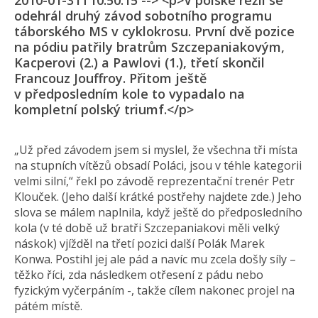
2010-01-31T10:50:15 --> <p>V polské režii se
odehrál druhý závod sobotního programu
táborského MS v cyklokrosu. První dvě pozice
na pódiu patřily bratrům Szczepaniakovým,
Kacperovi (2.) a Pawlovi (1.), třetí skončil
Francouz Jouffroy. Přitom ještě
v předposledním kole to vypadalo na
kompletní polský triumf.</p>
„Už před závodem jsem si myslel, že všechna tři místa
na stupních vítězů obsadí Poláci, jsou v téhle kategorii
velmi silní,“ řekl po závodě reprezentační trenér Petr
Klouček. (Jeho další krátké postřehy najdete zde.) Jeho
slova se málem naplnila, když ještě do předposledního
kola (v té době už bratři Szczepaniakovi měli velký
náskok) vjížděl na třetí pozici další Polák Marek
Konwa. Postihl jej ale pád a navíc mu zcela došly síly –
těžko říci, zda následkem otřesení z pádu nebo
fyzickým vyčerpáním -, takže cílem nakonec projel na
pátém místě.