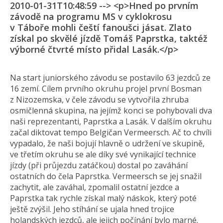
2010-01-31T10:48:59 --> <p>Hned po prvním
závodě na programu MS v cyklokrosu
v Táboře mohli čeští fanoušci jásat. Zlato
získal po skvělé jízdě Tomáš Paprstka, taktéž
výborné čtvrté místo přidal Lasák.</p>
Na start juniorského závodu se postavilo 63 jezdců ze
16 zemí. Cílem prvního okruhu projel první Bosman
z Nizozemska, v čele závodu se vytvořila zhruba
osmičlenná skupina, na jejímž konci se pohybovali dva
naši reprezentanti, Paprstka a Lasák. V dalším okruhu
začal diktovat tempo Belgičan Vermeersch. Ač to chvíli
vypadalo, že naši bojují hlavně o udržení ve skupině,
ve třetím okruhu se ale díky své vynikající technice
jízdy (při průjezdu zatáčkou) dostal po zaváhání
ostatních do čela Paprstka. Vermeersch se jej snažil
zachytit, ale zaváhal, zpomalil ostatní jezdce a
Paprstka tak rychle získal malý náskok, který poté
ještě zvýšil. Jeho stíhání se ujala hned trojice
holandských jezdců, ale jejich počínání bylo marné.