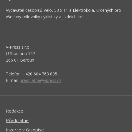
Vydavatel časopisů Velo, 53 x 11 a Elektrokola, určených pro
všechny milovníky cyklistiky a jízdních kol.
V-Press s.r.o.
U Stadionu 157
266 01 Beroun
Telefon: +420 604 763 835
E-mail:
predplatne@vpress.cz
Redakce
Předplatné
Inzerce v časopise