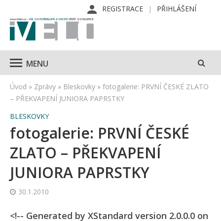
REGISTRACE
PŘIHLÁŠENÍ
MENU
Úvod
»
Zprávy
»
Bleskovky
»
fotogalerie: PRVNÍ ČESKÉ ZLATO
– PŘEKVAPENÍ JUNIORA PAPRSTKY
BLESKOVKY
fotogalerie: PRVNÍ ČESKÉ
ZLATO – PŘEKVAPENÍ
JUNIORA PAPRSTKY
30.1.2010
<!-- Generated by XStandard version 2.0.0.0 on