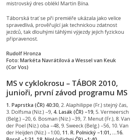
mistrovský dres oblékl Martin Bína.
Táborská trať se při premiéře ukázala jako velice
spravedlivá, prověřující jak technickou zdatnost
jezdců, tak dlouhými táhlými výjezdy jejich fyzickou
připravenost.
Rudolf Hronza
Foto: Markéta Navrátilová a Wessel van Keuk
(Cor Vos)
MS v cyklokrosu – TÁBOR 2010,
junioři, první závod programu MS
1. Paprstka (ČR) 40:30
, 2. Alaphilippe (Fr.) stejný čas,
3. Dolfsma (Niz.) –9,
4. Lasák (ČR) –19
, 5. Vermeersch
(Belg.) –20, 6. Bosman (Niz.) –39, 7. Menut (Fr.), 8. Van
der Poel (Niz.) oba –48, 9. Sweeck (Belg.) –56, 10. Van
der Heijden (Niz.) –1:00,
11. R. Polnický –1:01, …16.
Boroš –1:31, 18. Nipl (všichni ČR) –1:40.