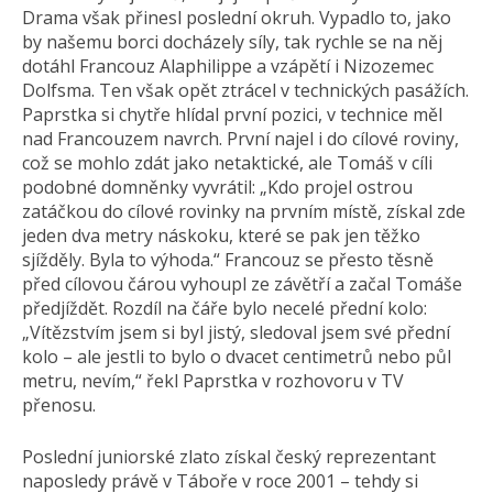
Drama však přinesl poslední okruh. Vypadlo to, jako
by našemu borci docházely síly, tak rychle se na něj
dotáhl Francouz Alaphilippe a vzápětí i Nizozemec
Dolfsma. Ten však opět ztrácel v technických pasážích.
Paprstka si chytře hlídal první pozici, v technice měl
nad Francouzem navrch. První najel i do cílové roviny,
což se mohlo zdát jako netaktické, ale Tomáš v cíli
podobné domněnky vyvrátil: „Kdo projel ostrou
zatáčkou do cílové rovinky na prvním místě, získal zde
jeden dva metry náskoku, které se pak jen těžko
sjížděly. Byla to výhoda.“ Francouz se přesto těsně
před cílovou čárou vyhoupl ze závětří a začal Tomáše
předjíždět. Rozdíl na čáře bylo necelé přední kolo:
„Vítězstvím jsem si byl jistý, sledoval jsem své přední
kolo – ale jestli to bylo o dvacet centimetrů nebo půl
metru, nevím,“ řekl Paprstka v rozhovoru v TV
přenosu.
Poslední juniorské zlato získal český reprezentant
naposledy právě v Táboře v roce 2001 – tehdy si