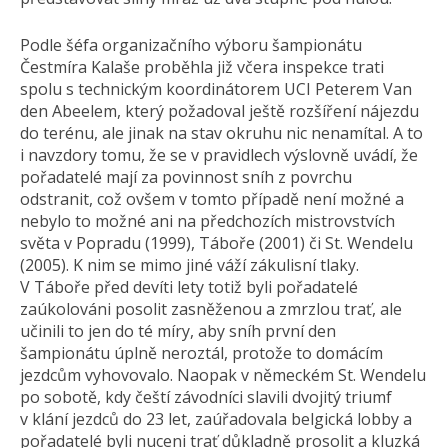
Podle šéfa organizačního výboru šampionátu
Čestmíra Kalaše proběhla již včera inspekce trati
spolu s technickým koordinátorem UCI Peterem Van
den Abeelem, který požadoval ještě rozšíření nájezdu
do terénu, ale jinak na stav okruhu nic nenamítal. A to
i navzdory tomu, že se v pravidlech výslovně uvádí, že
pořadatelé mají za povinnost sníh z povrchu
odstranit, což ovšem v tomto případě není možné a
nebylo to možné ani na předchozích mistrovstvích
světa v Popradu (1999), Táboře (2001) či St. Wendelu
(2005). K nim se mimo jiné váží zákulisní tlaky.
V Táboře před devíti lety totiž byli pořadatelé
zaúkolováni posolit zasněženou a zmrzlou trať, ale
učinili to jen do té míry, aby sníh první den
šampionátu úplně neroztál, protože to domácím
jezdcům vyhovovalo. Naopak v německém St. Wendelu
po sobotě, kdy čeští závodníci slavili dvojitý triumf
v klání jezdců do 23 let, zaúřadovala belgická lobby a
pořadatelé byli nuceni trať důkladně prosolit a kluzká