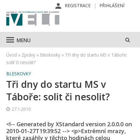
REGISTRACE
PŘIHLÁŠENÍ
MENU
Úvod
»
Zprávy
»
Bleskovky
»
Tři dny do startu MS v Táboře:
solit či nesolit?
BLESKOVKY
Tři dny do startu MS v
Táboře: solit či nesolit?
27.1.2010
<!-- Generated by XStandard version 2.0.0.0 on
2010-01-27T19:39:52 --> <p>Extrémní mrazy,
které zasáhly v těchto hodinách celou