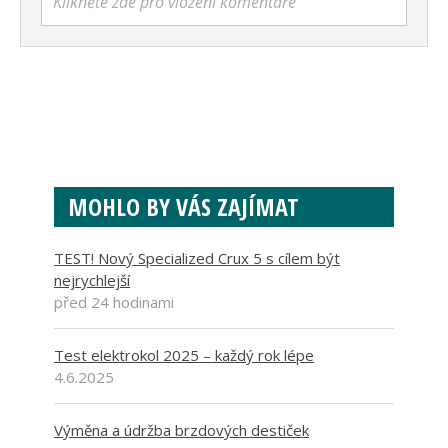
Klikněte zde pro vložení komentáře
MOHLO BY VÁS ZAJÍMAT
TEST! Nový Specialized Crux 5 s cílem být
nejrychlejší
před 24 hodinami
Test elektrokol 2025 – každý rok lépe
4.6.2025
Výměna a údržba brzdových destiček