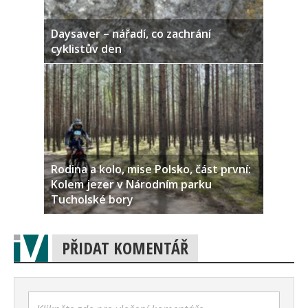
Daysaver – nářadí, co zachrání
cyklistův den
Rodina a kolo, mise Polsko, část první:
Kolem jezer v Národním parku
Tucholské bory
PŘIDAT KOMENTÁŘ