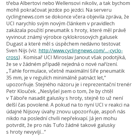
třeba Albertovi nebo Wellensovi nikoliv, a tak bychom
mohli pokračovat jezdce po jezdci. Na serveru
cyclingnews.com se dokonce včera objevila zpráva, že
UCI narychlo svým novým článkem v pravidlech
zakázala použití pneumatik s hroty, které měl právě
vyvinout známý výrobce cyklokrosových galusek
Dugast a které měl s úspěchem nedávno testovat
Sven Nijs (viz.
http://www.cyclingnews.com/…-cyclo-
cross
) . Komisař UCI Miroslav Janout však podotýká,
že se v žádném případě nejedná o nové nařízení.
„Tahle formulace, včetně maximální šíře pneumatik
35 mm, je v regulích minimálně patnáct let,“
upozorňuje. Stejného názoru je i reprezentační trenér
Petr Klouček. „Neslyšel jsem o tom, že by chtěl
v Táboře nasadit galusky s hroty, stejně to už není
delší čas povolené. A pokud na to nyní UCI v reakci na
údajné Nijsovy úvahy znovu upozorňuje, aspoň nás
nikdo na poslední chvíli nepřekvapí. Já jen mohu
potvrdit, že pro nás Tufo žádné takové galusky
s hroty nevyvíjí…“