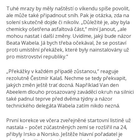
Tuhé mrazy by měly naštěstí o víkendu spíše povolit,
ale může také připadnout sníh. Pak je otázka, zda na
solení skutečně dojde či nikoliv. „Důležité je, aby byla
chemicky ošetřena asfaltová část,“ míní Janout, „ale
mohou nastat i další změny. Uvidíme, jaký bude názor
Beata Wabela. Já bych třeba očekával, že se postaví
proti umístění překážek, které byly nainstalovány už
pro mistrovství republiky.“
„Překážky v každém případě zůstanou,“ reaguje
rezolutně Čestmír Kalaš. Nechme se tedy překvapit,
jakých změn ještě trať dozná. Například Van den
Abeelem dlouho prosazovaný zaváděcí okruh na silnici
také padnul teprve před dvěma týdny a názor
technického delegáta Wabela zatím nikdo nezná.
První korekce ve včera zveřejněné startovní listině už
nastala – počet zúčastněných zemí se rozšířil na 24,
přibyly Irsko a Norsko. Ještěže hlavní pořadatel je