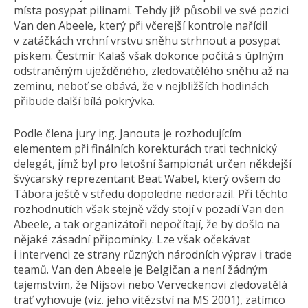
místa posypat pilinami. Tehdy již působil ve své pozici
Van den Abeele, který při včerejší kontrole nařídil
v zatáčkách vrchní vrstvu sněhu strhnout a posypat
pískem. Čestmír Kalaš však dokonce počítá s úplným
odstraněným uježděného, zledovatělého sněhu až na
zeminu, neboť se obává, že v nejbližších hodinách
přibude další bílá pokrývka.
Podle člena jury ing. Janouta je rozhodujícím
elementem při finálních korekturách trati technický
delegát, jímž byl pro letošní šampionát určen někdejší
švýcarský reprezentant Beat Wabel, který ovšem do
Tábora ještě v středu dopoledne nedorazil. Při těchto
rozhodnutích však stejně vždy stojí v pozadí Van den
Abeele, a tak organizátoři nepočítají, že by došlo na
nějaké zásadní připomínky. Lze však očekávat
i intervenci ze strany různých národních výprav i trade
teamů. Van den Abeele je Belgičan a není žádným
tajemstvím, že Nijsovi nebo Verveckenovi zledovatělá
trať vyhovuje (viz. jeho vítězství na MS 2001), zatímco