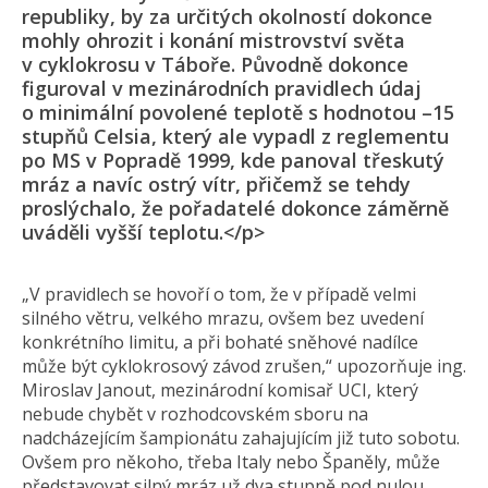
republiky, by za určitých okolností dokonce
mohly ohrozit i konání mistrovství světa
v cyklokrosu v Táboře. Původně dokonce
figuroval v mezinárodních pravidlech údaj
o minimální povolené teplotě s hodnotou –15
stupňů Celsia, který ale vypadl z reglementu
po MS v Popradě 1999, kde panoval třeskutý
mráz a navíc ostrý vítr, přičemž se tehdy
proslýchalo, že pořadatelé dokonce záměrně
uváděli vyšší teplotu.</p>
„V pravidlech se hovoří o tom, že v případě velmi
silného větru, velkého mrazu, ovšem bez uvedení
konkrétního limitu, a při bohaté sněhové nadílce
může být cyklokrosový závod zrušen,“ upozorňuje ing.
Miroslav Janout, mezinárodní komisař UCI, který
nebude chybět v rozhodcovském sboru na
nadcházejícím šampionátu zahajujícím již tuto sobotu.
Ovšem pro někoho, třeba Italy nebo Španěly, může
představovat silný mráz už dva stupně pod nulou.