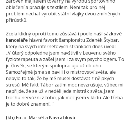
zároveň majitelem továrny na výrobu sportovního
oblečení a pracuje s textilem. Není tak pro něj
problém nechat vyrobit státní vlajky dvou zmíněných
přírůstků.
Zcela klidný oproti tomu zůstává i podle naší
sázkové
kanceláře
hlavní favorit šampionátu Zdeněk Štybar,
který na svých internetových stránkách dnes uvedl:
„V úterý odpoledne jsem navštívil v Leuvenu svého
fyzioterapeuta a zašel jsem i za svým psychologem. To
je člověk, se kterým spolupracuju už dlouho.
Samozřejmě jsme se bavili i o mistrovství světa, ale
nebylo to tak, že by mě musel dostávat z nějakých
stresů. Mě fakt Tábor zatím moc nevzrušuje, vůbec mi
nepřijde, že se už v neděli jede mistrák světa. Jsem
trochu nervózní z toho, jak moc jsem v klidu. Ale třeba
je to dobré znamení…“
(kh) Foto: Markéta Navrátilová