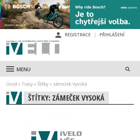
REGISTRACE
PŘIHLÁŠENÍ
MENU
Úvod
»
Trasy
»
Štítky
»
zámeček Vysoká
ŠTÍTKY: ZÁMEČEK VYSOKÁ