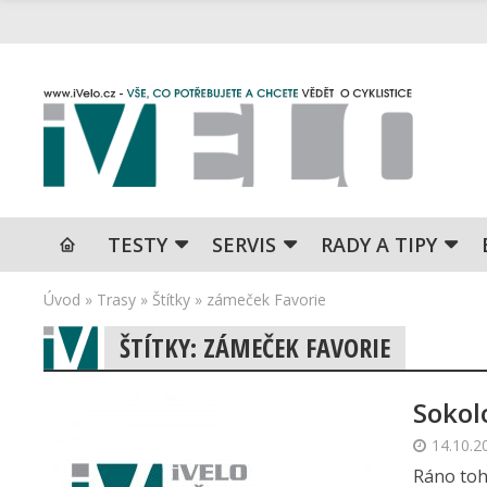
TESTY
SERVIS
RADY A TIPY
Úvod
»
Trasy
»
Štítky
»
zámeček Favorie
ŠTÍTKY: ZÁMEČEK FAVORIE
Sokol
14.10.2
Ráno toh