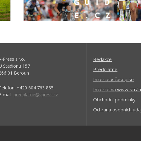
V-Press s.r.o.
Redakce
U Stadionu 157
Předplatné
266 01 Beroun
Inzerce v časopise
Telefon: +420 604 763 835
Inzerce na www strán
E-mail:
predplatne@vpress.cz
Obchodní podmínky
Ochrana osobních úda