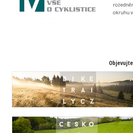
rozedněn
okruhu v 
Objevujte