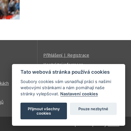
Příhlášení | Registrace
Kontaktní informace
Tato webová stránka používá cookies
Mapa stránek
Soubory cookies vám usnadňují práci s našimi
kách
webovými stránkami a nám pomáhají naše
stránky vylepšovat.
Nastavení cookies
jů
Přijmout všechny
Pouze nezbytné
cookies
| developed by
Kinet