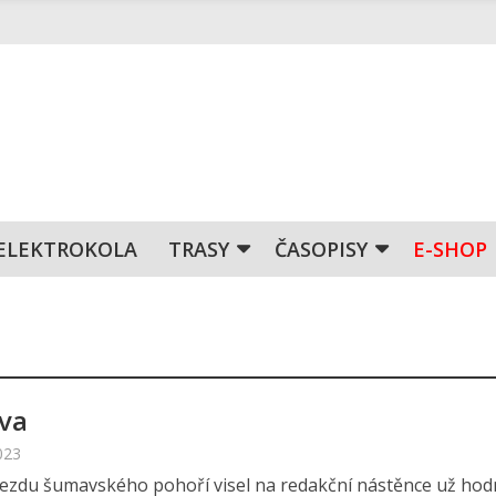
ELEKTROKOLA
TRASY
ČASOPISY
E-SHOP
va
023
jezdu šumavského pohoří visel na redakční nástěnce už ho