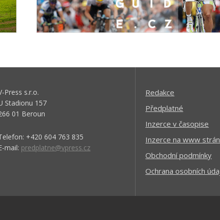
V-Press s.r.o.
Redakce
U Stadionu 157
Předplatné
266 01 Beroun
Inzerce v časopise
Telefon: +420 604 763 835
Inzerce na www strán
E-mail:
predplatne@vpress.cz
Obchodní podmínky
Ochrana osobních úda