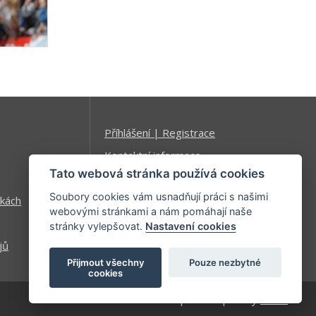
Příhlášení | Registrace
Kontaktní informace
Tato webová stránka používá cookies
Mapa stránek
Soubory cookies vám usnadňují práci s našimi
kách
webovými stránkami a nám pomáhají naše
stránky vylepšovat.
Nastavení cookies
jů
Přijmout všechny
Pouze nezbytné
cookies
| developed by
Kinet