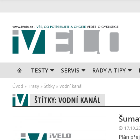
TESTY
SERVIS
RADY A TIPY
Úvod
»
Trasy
»
Štítky
»
Vodní kanál
ŠTÍTKY: VODNÍ KANÁL
Šuma
17.10.2
Plán pře