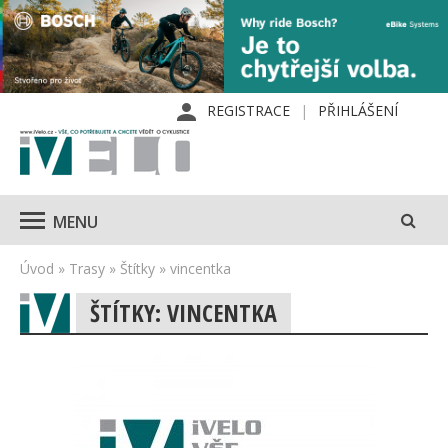
REGISTRACE
PŘIHLÁŠENÍ
MENU
Úvod
»
Trasy
»
Štítky
»
vincentka
ŠTÍTKY: VINCENTKA