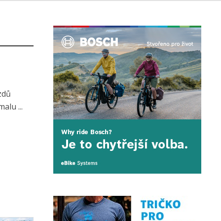
zdů
alu ...