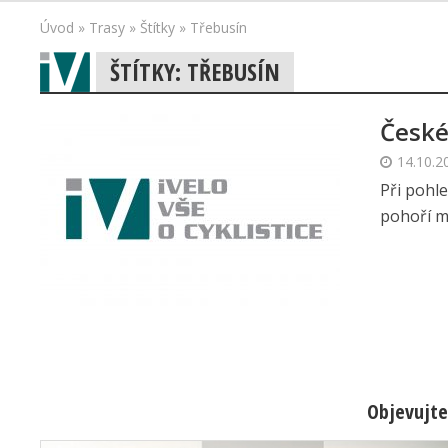
Úvod
»
Trasy
»
Štítky
»
Třebusín
ŠTÍTKY: TŘEBUSÍN
České
14.10.2
Při pohl
pohoří mu
Objevujte