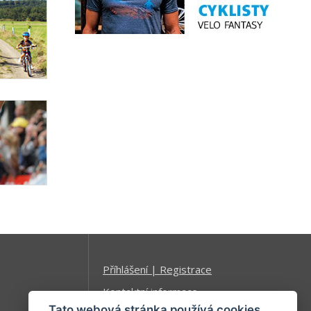
Příhlášení | Registrace
Kontaktní informace
Tato webová stránka používá cookies