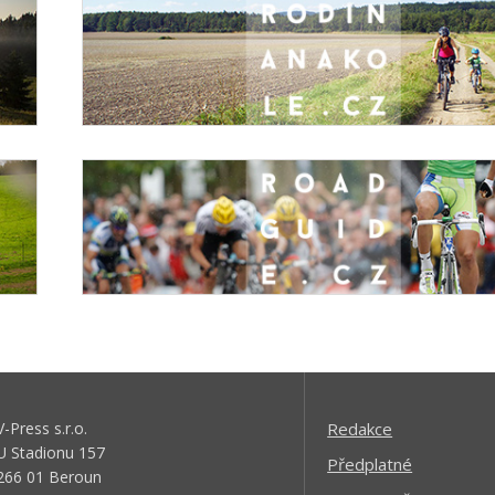
V-Press s.r.o.
Redakce
U Stadionu 157
Předplatné
266 01 Beroun