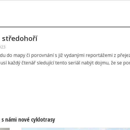
 středohoří
023
edu do mapy či porovnání s již vydanými reportážemi z přeje
sí každý čtenář sledující tento seriál nabýt dojmu, že se pom
 s námi nové cyklotrasy