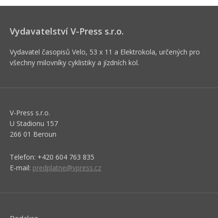
Vydavatelství V-Press s.r.o.
Vydavatel časopisů Velo, 53 x 11 a Elektrokola, určených pro
všechny milovníky cyklistiky a jízdních kol.
V-Press s.r.o.
U Stadionu 157
266 01 Beroun
Telefon: +420 604 763 835
E-mail:
predplatne@vpress.cz
Redakce