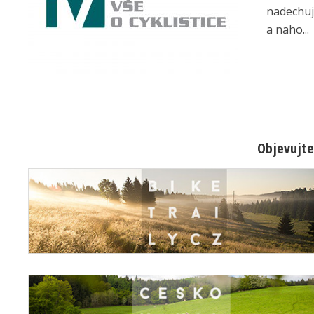
nadechuj
a naho...
Objevujte