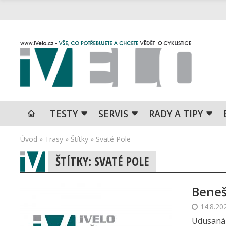
TESTY
SERVIS
RADY A TIPY
Úvod
»
Trasy
»
Štítky
»
Svaté Pole
ŠTÍTKY: SVATÉ POLE
Beneš
14.8.20
Udusaná 