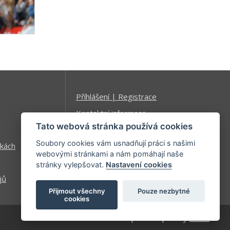
Příhlášení | Registrace
Kontaktní informace
Tato webová stránka používá cookies
Mapa stránek
Soubory cookies vám usnadňují práci s našimi
kách
webovými stránkami a nám pomáhají naše
stránky vylepšovat.
Nastavení cookies
jů
Přijmout všechny
Pouze nezbytné
cookies
| developed by
Kinet