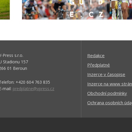
V-Press s.r.o.
Redakce
U Stadionu 157
Předplatné
266 01 Beroun
Inzerce v časopise
Telefon: +420 604 763 835
Inzerce na www strán
E-mail:
predplatne@vpress.cz
Obchodní podmínky
Ochrana osobních úda