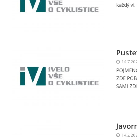
každý ví,
Puste
14.7.20
POJMENO
ZDE POB
SAMI ZD
Javor
14.2.20