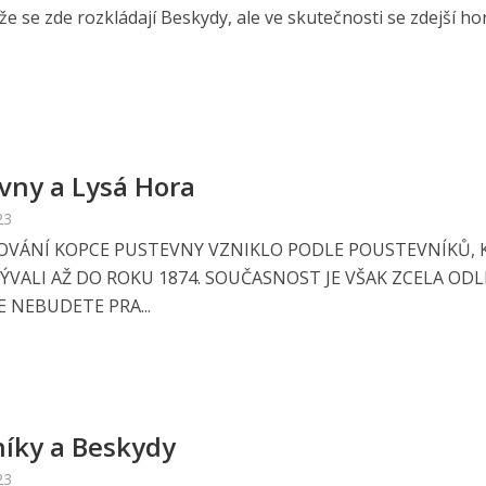
 že se zde rozkládají Beskydy, ale ve skutečnosti se zdejší hory
vny a Lysá Hora
23
VÁNÍ KOPCE PUSTEVNY VZNIKLO PODLE POUSTEVNÍKŮ, 
ÝVALI AŽ DO ROKU 1874. SOUČASNOST JE VŠAK ZCELA ODL
E NEBUDETE PRA...
níky a Beskydy
23