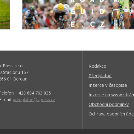
V-Press s.r.o.
Redakce
U Stadionu 157
Předplatné
266 01 Beroun
Inzerce v časopise
Telefon: +420 604 763 835
Inzerce na www strán
E-mail:
predplatne@vpress.cz
Obchodní podmínky
Ochrana osobních úda