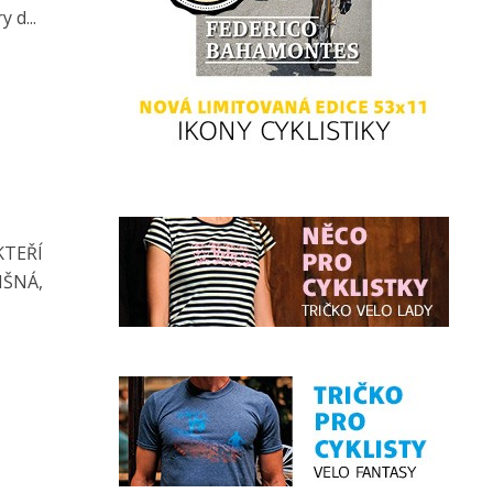
 d...
KTEŘÍ
IŠNÁ,