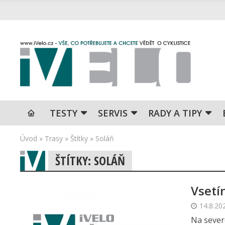
TESTY
SERVIS
RADY A TIPY
Úvod
»
Trasy
»
Štítky
»
Soláň
ŠTÍTKY: SOLÁŇ
Vsetí
14.8.20
Na sever