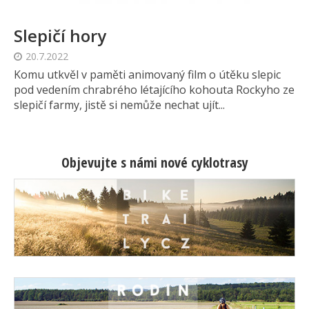
Slepičí hory
20.7.2022
Komu utkvěl v paměti animovaný film o útěku slepic
pod vedením chrabrého létajícího kohouta Rockyho ze
slepičí farmy, jistě si nemůže nechat ujít...
Objevujte s námi nové cyklotrasy