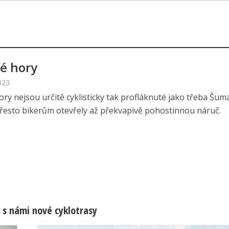
ké hory
023
ory nejsou určitě cyklisticky tak profláknuté jako třeba Šum
 Přesto bikerům otevřely až překvapivě pohostinnou náruč.
 s námi nové cyklotrasy