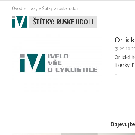
Úvod
»
Trasy
»
Štítky
»
ruske udoli
ŠTÍTKY: RUSKE UDOLI
Orlic
29.10.2
Orlické h
Jizerky.
...
Objevujte