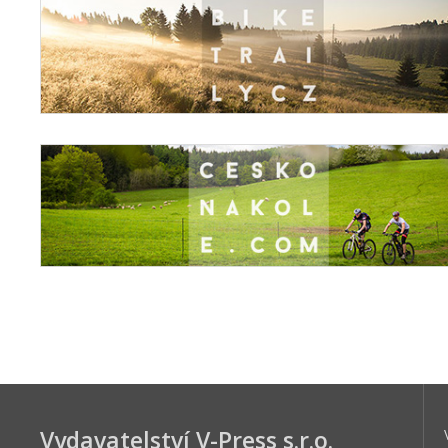
Vydavatelství V-Press s.r.o.