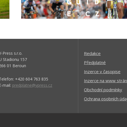
V-Press s.r.o.
Redakce
U Stadionu 157
Předplatné
266 01 Beroun
Inzerce v časopise
Telefon: +420 604 763 835
Inzerce na www strán
E-mail:
predplatne@vpress.cz
Obchodní podmínky
Ochrana osobních úda