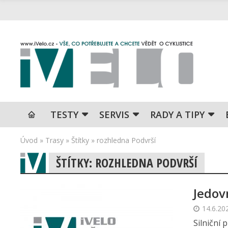
TESTY
SERVIS
RADY A TIPY
Úvod
»
Trasy
»
Štítky
»
rozhledna Podvrší
ŠTÍTKY: ROZHLEDNA PODVRŠÍ
Jedov
14.6.20
Silniční