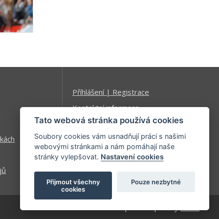
Příhlášení | Registrace
Kontaktní informace
Tato webová stránka používá cookies
Mapa stránek
Soubory cookies vám usnadňují práci s našimi
kách
webovými stránkami a nám pomáhají naše
stránky vylepšovat.
Nastavení cookies
jů
Přijmout všechny
Pouze nezbytné
cookies
| developed by
Kinet