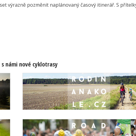
et výrazně pozměnit naplánovaný časový itinerář. S přítelky.
 s námi nové cyklotrasy