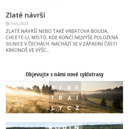
Zlaté návrší
14.5.2023
ZLATÉ NÁVRŠÍ NEBO TAKÉ VRBATOVA BOUDA,
CHCETE-LI, MÍSTO, KDE KONČÍ NEJVÝŠE POLOŽENÁ
SILNICE V ČECHÁCH. NACHÁZÍ SE V ZÁPADNÍ ČÁSTI
KRKONOŠ VE VÝŠC...
Objevujte s námi nové cyklotrasy