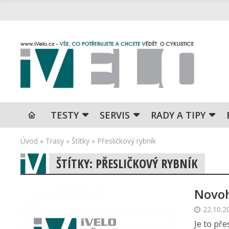
TESTY
SERVIS
RADY A TIPY
Úvod
»
Trasy
»
Štítky
»
Přesličkový rybník
ŠTÍTKY: PŘESLIČKOVÝ RYBNÍK
Novoh
22.10.2
Je to pře