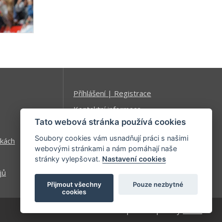
Příhlášení | Registrace
Kontaktní informace
Tato webová stránka používá cookies
Mapa stránek
Soubory cookies vám usnadňují práci s našimi
kách
webovými stránkami a nám pomáhají naše
stránky vylepšovat.
Nastavení cookies
jů
Přijmout všechny
Pouze nezbytné
cookies
| developed by
Kinet