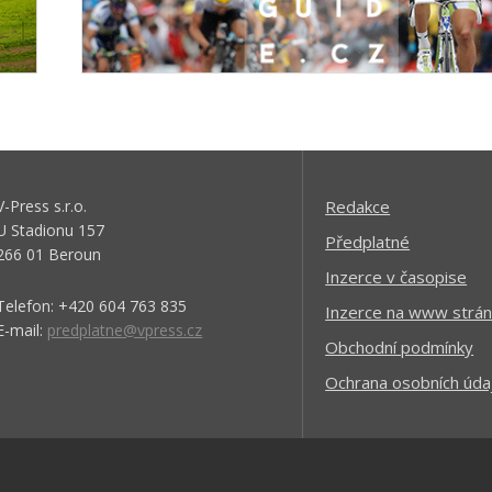
V-Press s.r.o.
Redakce
U Stadionu 157
Předplatné
266 01 Beroun
Inzerce v časopise
Telefon: +420 604 763 835
Inzerce na www strán
E-mail:
predplatne@vpress.cz
Obchodní podmínky
Ochrana osobních úda