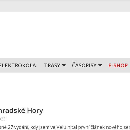
ELEKTROKOLA
TRASY
ČASOPISY
E-SHOP
radské Hory
023
sně 27 vydání, kdy jsem ve Velu hltal první článek nového ser