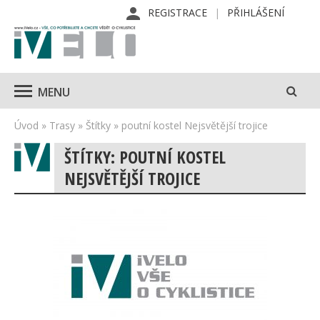
REGISTRACE
PŘIHLÁŠENÍ
MENU
Úvod
»
Trasy
»
Štítky
»
poutní kostel Nejsvětější trojice
ŠTÍTKY: POUTNÍ KOSTEL
NEJSVĚTĚJŠÍ TROJICE