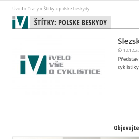
Úvod
»
Trasy
»
Štítky
»
polske beskydy
ŠTÍTKY: POLSKE BESKYDY
Slezs
12.12.2
Představ
cyklistik
Objevujte