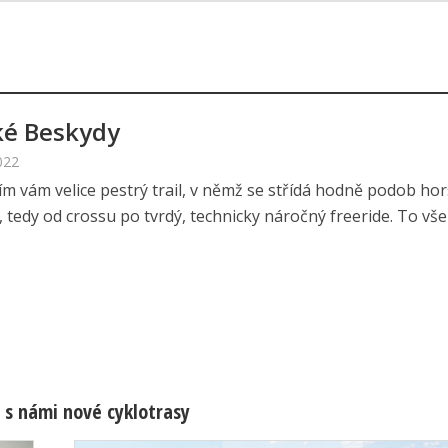
ké Beskydy
022
ím vám velice pestrý trail, v němž se střídá hodně podob ho
y, tedy od crossu po tvrdý, technicky náročný freeride. To vše v
 s námi nové cyklotrasy