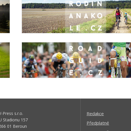
V-Press s.r.o.
Redakce
U Stadionu 157
Předplatné
266 01 Beroun