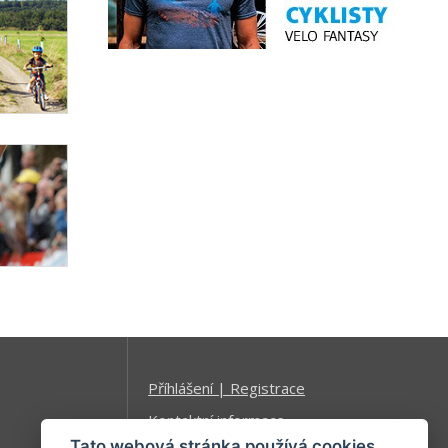
Příhlášení | Registrace
Kontaktní informace
Tato webová stránka používá cookies