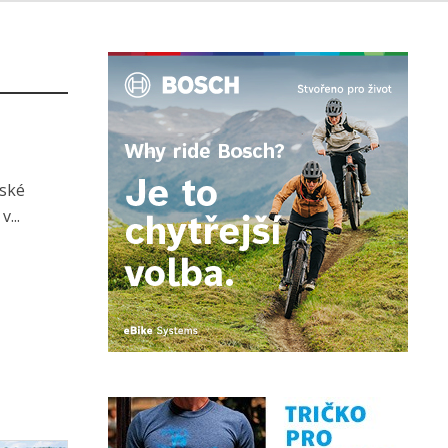
rské
...