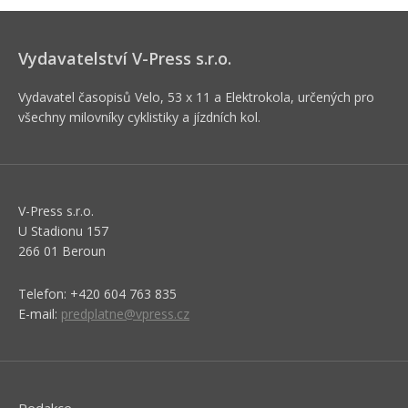
Vydavatelství V-Press s.r.o.
Vydavatel časopisů Velo, 53 x 11 a Elektrokola, určených pro
všechny milovníky cyklistiky a jízdních kol.
V-Press s.r.o.
U Stadionu 157
266 01 Beroun
Telefon: +420 604 763 835
E-mail:
predplatne@vpress.cz
Redakce