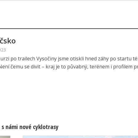
čsko
023
urzi po trailech Vysočiny jsme otiskli hned záhy po startu té
Není čemu se divit – kraj je to půvabný, terénem i profilem pr.
 s námi nové cyklotrasy