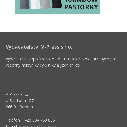
Vydavatelství V-Press s.r.o.
Vydavatel časopisů Velo, 53 x 11 a Elektrokola, určených pro
všechny milovníky cyklistiky a jízdních kol.
V-Press s.r.o.
U Stadionu 157
266 01 Beroun
Telefon: +420 604 763 835
E-mail:
predplatne@vpress.cz