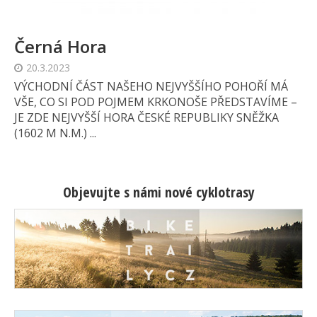
Černá Hora
20.3.2023
VÝCHODNÍ ČÁST NAŠEHO NEJVYŠŠÍHO POHOŘÍ MÁ
VŠE, CO SI POD POJMEM KRKONOŠE PŘEDSTAVÍME –
JE ZDE NEJVYŠŠÍ HORA ČESKÉ REPUBLIKY SNĚŽKA
(1602 M N.M.) ...
Objevujte s námi nové cyklotrasy