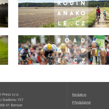
V-Press s.r.o.
Redakce
U Stadionu 157
Předplatné
266 01 Beroun