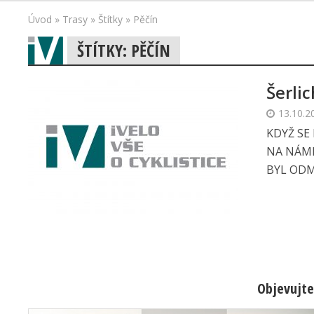
Úvod
»
Trasy
»
Štítky
»
Pěčín
ŠTÍTKY: PĚČÍN
Šerlic
13.10.2
KDYŽ SE
NA NÁML
BYL ODM
Objevujte