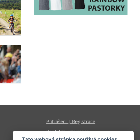
Příhlášení | Registrace
Kontaktní informace
Tato webová stránka používá cookies