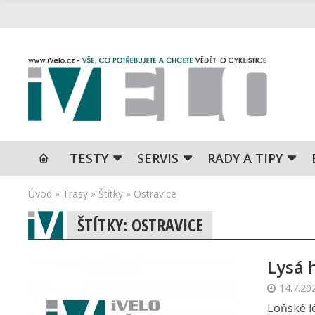
TESTY
SERVIS
RADY A TIPY
Úvod
»
Trasy
»
Štítky
»
Ostravice
ŠTÍTKY: OSTRAVICE
Lysá 
14.7.20
Loňské lé