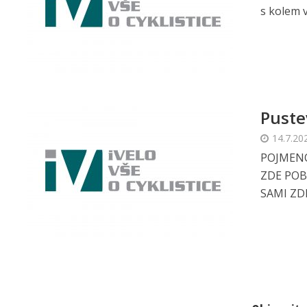
s kolem v
Puste
14.7.20
POJMENO
ZDE POB
SAMI ZD