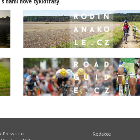
 s námi nové cyklotrasy
V-Press s.r.o.
Redakce