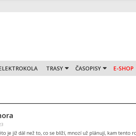
ELEKTROKOLA
TRASY
ČASOPISY
E-SHOP
hora
23
to je již dál než to, co se blíží, mnozí už plánují, kam tento r