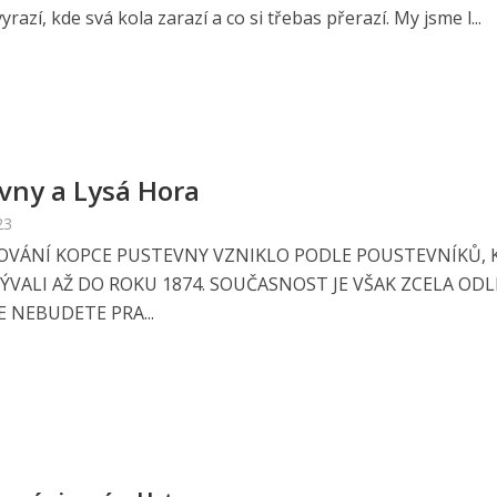
yrazí, kde svá kola zarazí a co si třebas přerazí. My jsme l...
vny a Lysá Hora
23
VÁNÍ KOPCE PUSTEVNY VZNIKLO PODLE POUSTEVNÍKŮ, 
ÝVALI AŽ DO ROKU 1874. SOUČASNOST JE VŠAK ZCELA ODL
E NEBUDETE PRA...