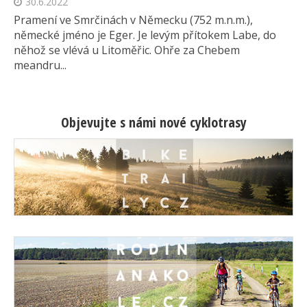
30.6.2022
Pramení ve Smrčinách v Německu (752 m.n.m.),
německé jméno je Eger. Je levým přítokem Labe, do
něhož se vlévá u Litoměřic. Ohře za Chebem
meandru...
Objevujte s námi nové cyklotrasy