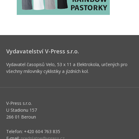
Vydavatelství V-Press s.r.o.
Vydavatel časopisů Velo, 53 x 11 a Elektrokola, určených pro
všechny milovníky cyklistiky a jízdních kol.
V-Press s.r.o.
U Stadionu 157
266 01 Beroun
Telefon: +420 604 763 835
E-mail:
predplatne@vpress.cz