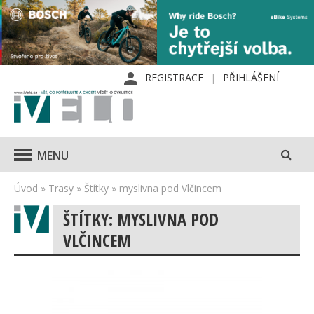
REGISTRACE
PŘIHLÁŠENÍ
MENU
Úvod
»
Trasy
»
Štítky
»
myslivna pod Vlčincem
ŠTÍTKY: MYSLIVNA POD
VLČINCEM