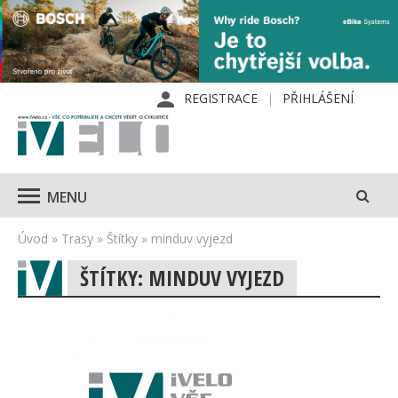
REGISTRACE
PŘIHLÁŠENÍ
MENU
Úvod
»
Trasy
»
Štítky
»
minduv vyjezd
ŠTÍTKY: MINDUV VYJEZD