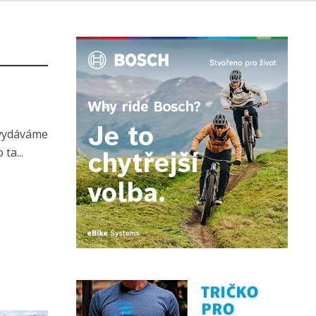
 vydáváme
ta...