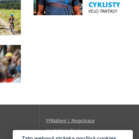
Příhlášení | Registrace
Kontaktní informace
Tato webová stránka používá cookies