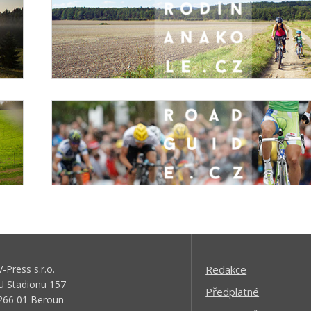
V-Press s.r.o.
Redakce
U Stadionu 157
Předplatné
266 01 Beroun