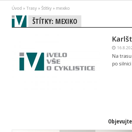
Úvod
»
Trasy
»
Štítky
»
mexiko
ŠTÍTKY: MEXIKO
Karlš
16.8.20
Na trasu
po silnic
Objevujte