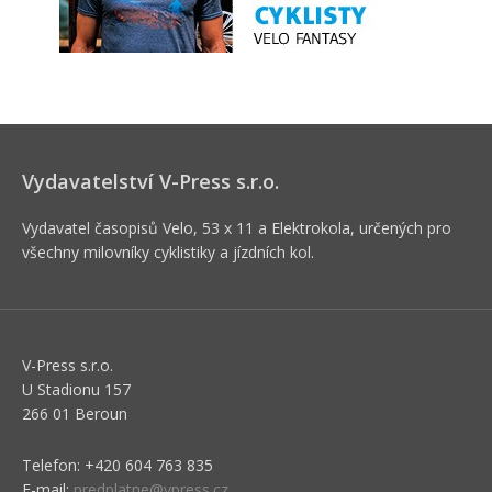
Vydavatelství V-Press s.r.o.
Vydavatel časopisů Velo, 53 x 11 a Elektrokola, určených pro
všechny milovníky cyklistiky a jízdních kol.
V-Press s.r.o.
U Stadionu 157
266 01 Beroun
Telefon: +420 604 763 835
E-mail:
predplatne@vpress.cz