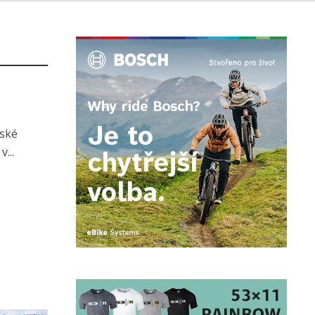
rské
...