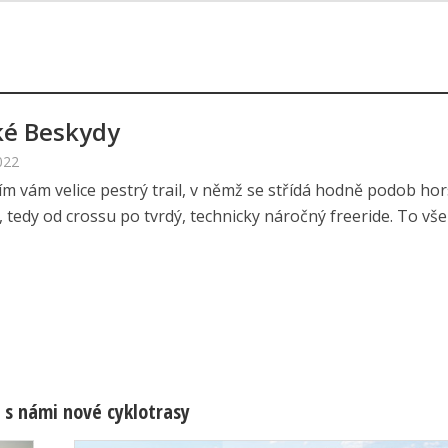
ké Beskydy
022
ím vám velice pestrý trail, v němž se střídá hodně podob ho
y, tedy od crossu po tvrdý, technicky náročný freeride. To vše v
 s námi nové cyklotrasy