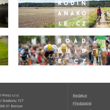
V-Press s.r.o.
Redakce
U Stadionu 157
Předplatné
266 01 Beroun