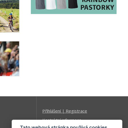
Příhlášení | Registrace
Kontaktní informace
Tato webová stránka používá cookies