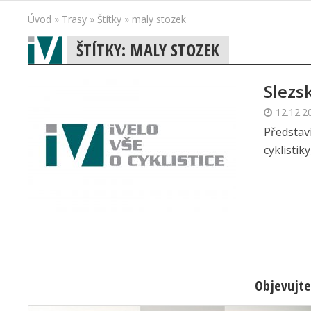
Úvod
»
Trasy
»
Štítky
»
maly stozek
ŠTÍTKY: MALY STOZEK
Slezs
12.12.2
Představ
cyklistik
Objevujte