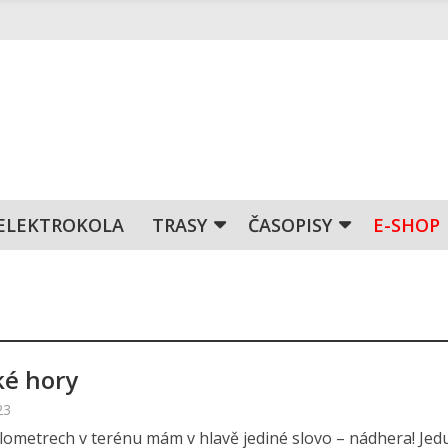
ELEKTROKOLA
TRASY
ČASOPISY
E-SHOP
ké hory
23
ilometrech v terénu mám v hlavě jediné slovo – nádhera! Jed