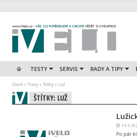
TESTY
SERVIS
RADY A TIPY
Úvod
»
Trasy
»
Štítky
»
Luž
ŠTÍTKY: LUŽ
Lužic
14.3.20
Po pár k