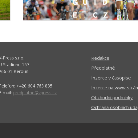
V-Press s.r.o.
Redakce
U Stadionu 157
Předplatné
266 01 Beroun
Inzerce v časopise
Telefon: +420 604 763 835
Inzerce na www strán
E-mail:
predplatne@vpress.cz
Obchodní podmínky
Ochrana osobních úda