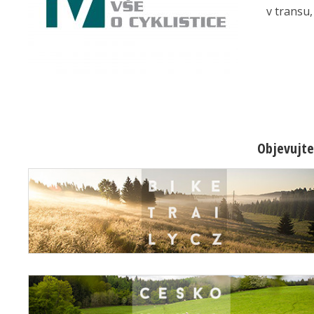
v transu,
Objevujte