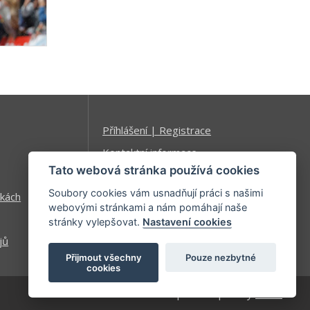
Příhlášení | Registrace
Kontaktní informace
Tato webová stránka používá cookies
Mapa stránek
Soubory cookies vám usnadňují práci s našimi
kách
webovými stránkami a nám pomáhají naše
stránky vylepšovat.
Nastavení cookies
jů
Přijmout všechny
Pouze nezbytné
cookies
| developed by
Kinet