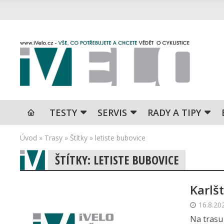
TESTY
SERVIS
RADY A TIPY
Úvod
»
Trasy
»
Štítky
»
letiste bubovice
ŠTÍTKY: LETISTE BUBOVICE
Karlš
16.8.20
Na trasu