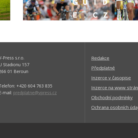
V-Press s.r.o.
Redakce
U Stadionu 157
Předplatné
266 01 Beroun
Inzerce v časopise
Telefon: +420 604 763 835
Inzerce na www strán
E-mail:
predplatne@vpress.cz
Obchodní podmínky
Ochrana osobních úda