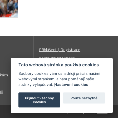
Příhlášení | Registrace
Kontaktní informace
Tato webová stránka používá cookies
Mapa stránek
Soubory cookies vám usnadňují práci s našimi
kách
webovými stránkami a nám pomáhají naše
stránky vylepšovat.
Nastavení cookies
jů
Přijmout všechny
Pouze nezbytné
cookies
| developed by
Kinet