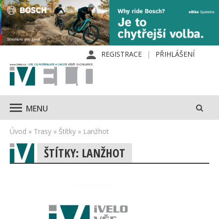
REGISTRACE
PŘIHLÁŠENÍ
MENU
Úvod
»
Trasy
»
Štítky
»
Lanžhot
ŠTÍTKY: LANŽHOT