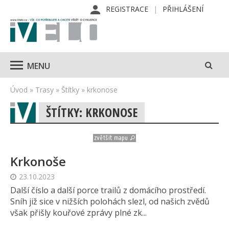
REGISTRACE
PŘIHLÁŠENÍ
MENU
Úvod
»
Trasy
»
Štítky
»
krkonose
ŠTÍTKY: KRKONOSE
Krkonoše
23.10.2023
Další číslo a další porce trailů z domácího prostředí.
Sníh již sice v nižších polohách slezl, od našich zvědů
však přišly kouřové zprávy plné zk...