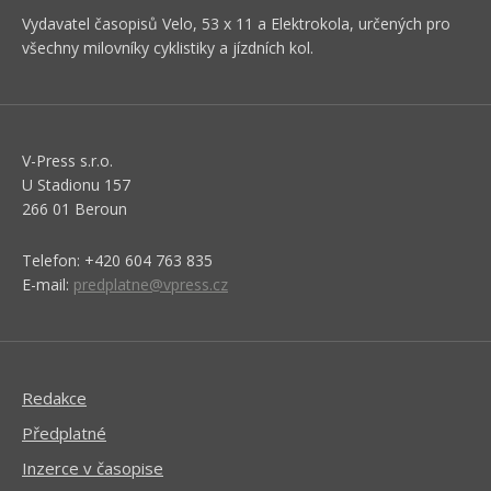
Vydavatel časopisů Velo, 53 x 11 a Elektrokola, určených pro
všechny milovníky cyklistiky a jízdních kol.
V-Press s.r.o.
U Stadionu 157
266 01 Beroun
Telefon: +420 604 763 835
E-mail:
predplatne@vpress.cz
Redakce
Předplatné
Inzerce v časopise