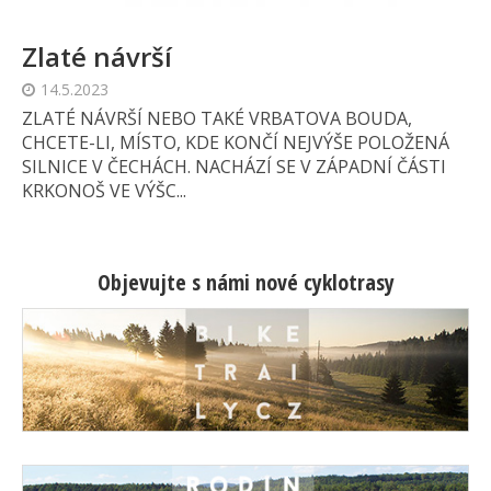
Zlaté návrší
14.5.2023
ZLATÉ NÁVRŠÍ NEBO TAKÉ VRBATOVA BOUDA,
CHCETE-LI, MÍSTO, KDE KONČÍ NEJVÝŠE POLOŽENÁ
SILNICE V ČECHÁCH. NACHÁZÍ SE V ZÁPADNÍ ČÁSTI
KRKONOŠ VE VÝŠC...
Objevujte s námi nové cyklotrasy